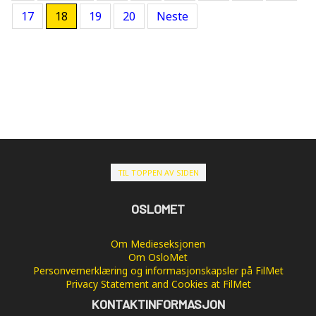
17
18
19
20
Neste
TIL TOPPEN AV SIDEN
OSLOMET
Om Medieseksjonen
Om OsloMet
Personvernerklæring og informasjonskapsler på FilMet
Privacy Statement and Cookies at FilMet
KONTAKTINFORMASJON