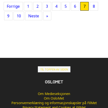
Forrige
1
2
3
4
5
6
7
8
9
10
Neste
»
TIL TOPPEN AV SIDEN
OSLOMET
Om Medieseksjonen
Om OsloMet
Personvernerklæring og informasjonskapsler på FilMet
Privacy Statement and Cookies at FilMet