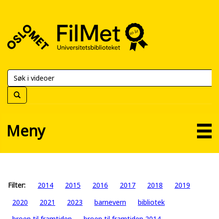
FilMet
–
Universitetsbiblioteket
Meny
Filter:
2014
2015
2016
2017
2018
2019
2020
2021
2023
barnevern
bibliotek
broen til framtiden
broen til framtiden 2014