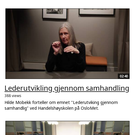
02:40
Lederutvikling gjennom samhandling
388 views
Hilde Mobekk forteller om emnet "Lederutviking gjennom
samhandlig" ved Handelshøyskolen på OsloMet.