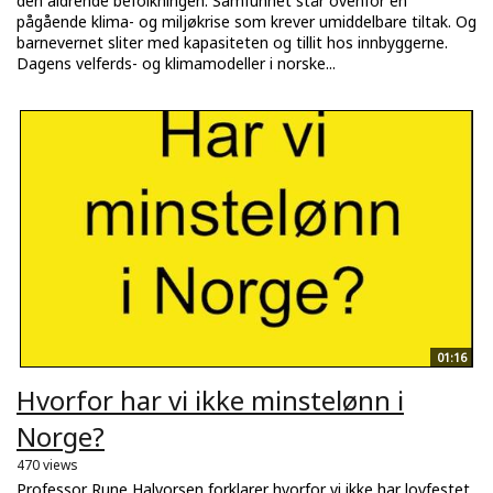
den aldrende befolkningen. Samfunnet står ovenfor en
pågående klima- og miljøkrise som krever umiddelbare tiltak. Og
barnevernet sliter med kapasiteten og tillit hos innbyggerne.
Dagens velferds- og klimamodeller i norske...
01:16
Hvorfor har vi ikke minstelønn i
Norge?
470 views
Professor Rune Halvorsen forklarer hvorfor vi ikke har lovfestet