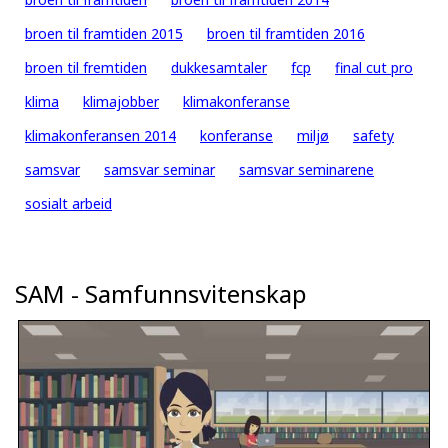
broen til framtiden 2015
broen til framtiden 2016
broen til fremtiden
dukkesamtaler
fcp
final cut pro
klima
klimajobber
klimakonferanse
klimakonferansen 2014
konferanse
miljø
safety
samsvar
samsvar seminar
samsvar seminarene
sosialt arbeid
SAM - Samfunnsvitenskap