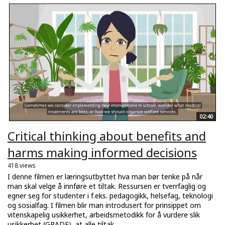
02:40
Critical thinking about benefits and
harms making informed decisions
418 views
I denne filmen er læringsutbyttet hva man bør tenke på når
man skal velge å innføre et tiltak. Ressursen er tverrfaglig og
egner seg for studenter i f.eks. pedagogikk, helsefag, teknologi
og sosialfag. I filmen blir man introdusert for prinsippet om
vitenskapelig usikkerhet, arbeidsmetodikk for å vurdere slik
usikkerhet (GRADE), at alle tiltak...