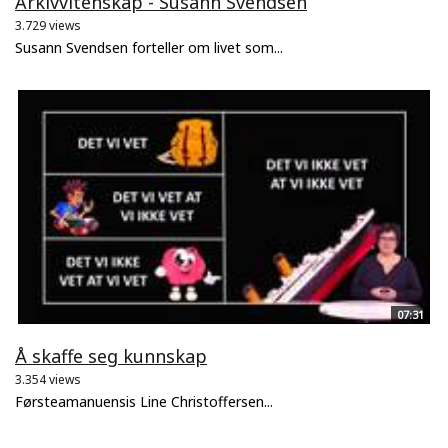
Arkivvitenskap - Susann Svendsen
3.729 views
Susann Svendsen forteller om livet som...
07:31
Å skaffe seg kunnskap
3.354 views
Førsteamanuensis Line Christoffersen...