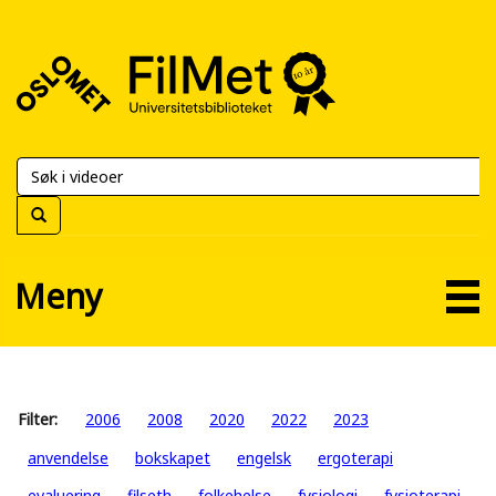
FilMet
–
Universitetsbiblioteket
Meny
Filter:
2006
2008
2020
2022
2023
anvendelse
bokskapet
engelsk
ergoterapi
evaluering
filseth
folkehelse
fysiologi
fysioterapi