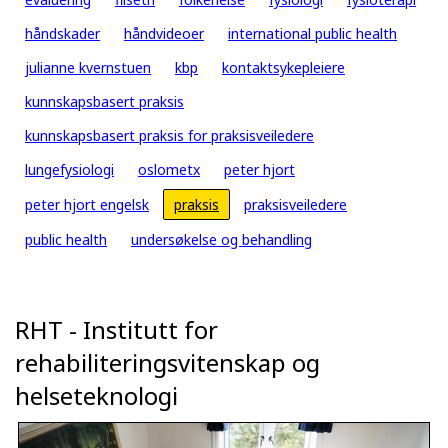
håndskader
håndvideoer
international public health
julianne kvernstuen
kbp
kontaktsykepleiere
kunnskapsbasert praksis
kunnskapsbasert praksis for praksisveiledere
lungefysiologi
oslometx
peter hjort
peter hjort engelsk
praksis
praksisveiledere
public health
undersøkelse og behandling
RHT - Institutt for
rehabiliteringsvitenskap og
helseteknologi