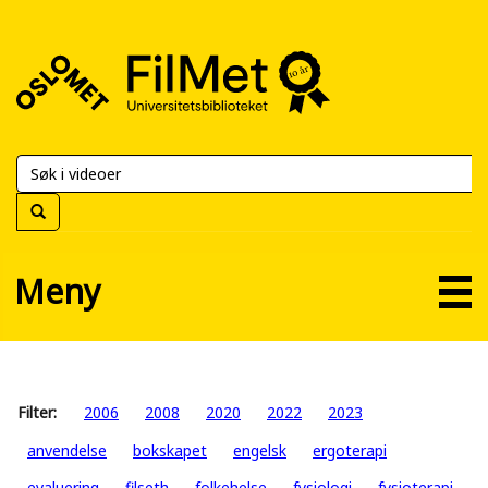
FilMet
–
Universitetsbiblioteket
Meny
Filter:
2006
2008
2020
2022
2023
anvendelse
bokskapet
engelsk
ergoterapi
evaluering
filseth
folkehelse
fysiologi
fysioterapi