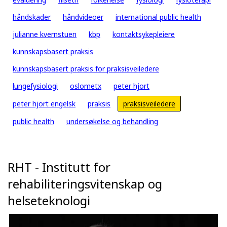
håndskader
håndvideoer
international public health
julianne kvernstuen
kbp
kontaktsykepleiere
kunnskapsbasert praksis
kunnskapsbasert praksis for praksisveiledere
lungefysiologi
oslometx
peter hjort
peter hjort engelsk
praksis
praksisveiledere
public health
undersøkelse og behandling
RHT - Institutt for
rehabiliteringsvitenskap og
helseteknologi