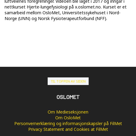
luftveienes foregreninger. Videoen ble laget i 2017 og inngår i
nettkurset Hjerte-lungefysiologi på x.oslomet.no. Kurset er et
samarbeid mellom OsloMet, Universitetssykehuset i Nord-
Norge (UNN) og Norsk Fysioterapeutforbund (NFF).
TIL TOPPEN AV SIDEN
OSLOMET
Om Medieseksjonen
Om OsloMet
Personvernerklæring og informasjonskapsler på FilMet
Privacy Statement and Cookies at FilMet