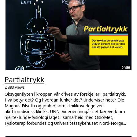
04:56
Partialtrykk
2.893 views
Oksygenflyten i kroppen vår drives av forskjeller i partialtrykk.
Hva betyr det? Og hvordan funker det? Underviser heter Ole
Magnus Filseth og jobber som klinikkoverlege ved
akuttmedisinsk klinikk, UNN. Videoen inngår i et læreverk om
hjerte- lunge-fysiologi laget i samarbeid med OsloMet,
Fysioterapiforbundet og Universitetssykehuset Nord-Norge...