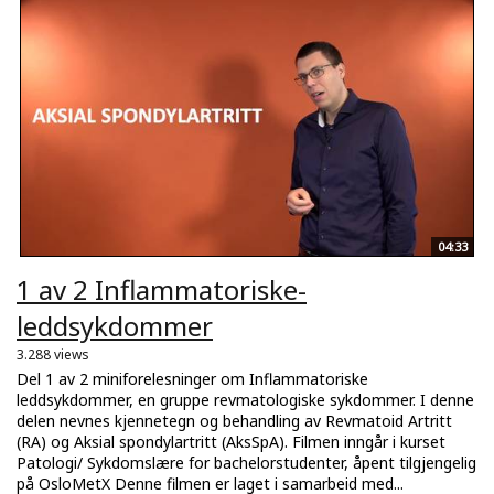
04:33
1 av 2 Inflammatoriske-
leddsykdommer
3.288 views
Del 1 av 2 miniforelesninger om Inflammatoriske
leddsykdommer, en gruppe revmatologiske sykdommer. I denne
delen nevnes kjennetegn og behandling av Revmatoid Artritt
(RA) og Aksial spondylartritt (AksSpA). Filmen inngår i kurset
Patologi/ Sykdomslære for bachelorstudenter, åpent tilgjengelig
på OsloMetX Denne filmen er laget i samarbeid med...