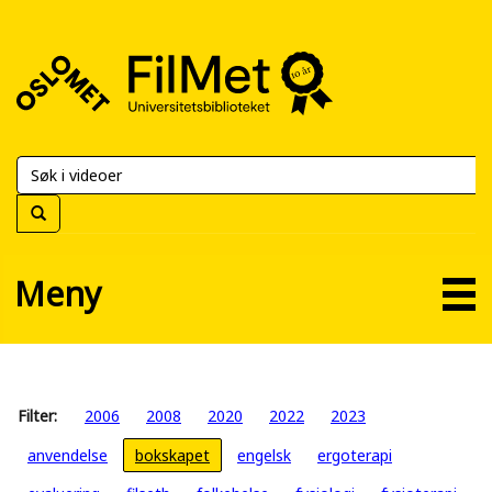
FilMet
–
Universitetsbiblioteket
Meny
Filter:
2006
2008
2020
2022
2023
anvendelse
bokskapet
engelsk
ergoterapi