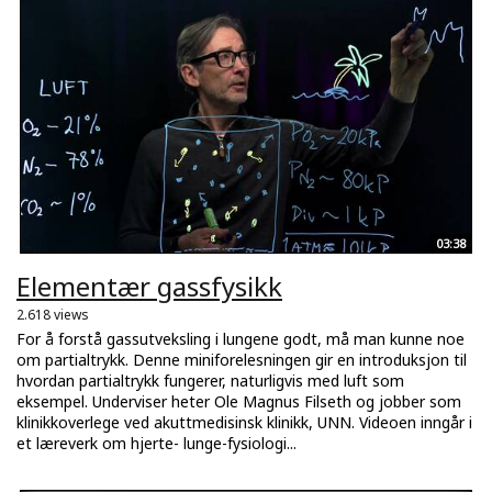
03:38
Elementær gassfysikk
2.618 views
For å forstå gassutveksling i lungene godt, må man kunne noe
om partialtrykk. Denne miniforelesningen gir en introduksjon til
hvordan partialtrykk fungerer, naturligvis med luft som
eksempel. Underviser heter Ole Magnus Filseth og jobber som
klinikkoverlege ved akuttmedisinsk klinikk, UNN. Videoen inngår i
et læreverk om hjerte- lunge-fysiologi...