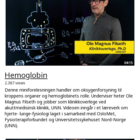
04:15
Hemoglobin
2.387 views
Denne miniforelesningen handler om oksygenforsyning til
kroppens organer og hemoglobinets rolle. Underviser heter Ole
Magnus Filseth og jobber som klinikkoverlege ved
akuttmedisinsk klinikk, UNN. Videoen inngår i et læreverk om
hjerte- lunge-fysiologi laget i samarbeid med OsloMet,
Fysioterapiforbundet og Universitetssykehuset Nord-Norge
(UNN).