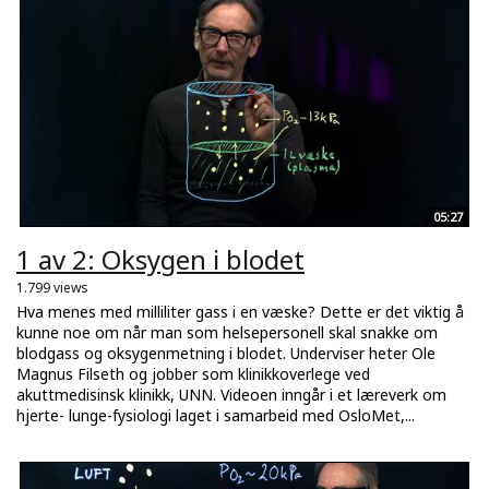
05:27
1 av 2: Oksygen i blodet
1.799 views
Hva menes med milliliter gass i en væske? Dette er det viktig å
kunne noe om når man som helsepersonell skal snakke om
blodgass og oksygenmetning i blodet. Underviser heter Ole
Magnus Filseth og jobber som klinikkoverlege ved
akuttmedisinsk klinikk, UNN. Videoen inngår i et læreverk om
hjerte- lunge-fysiologi laget i samarbeid med OsloMet,...