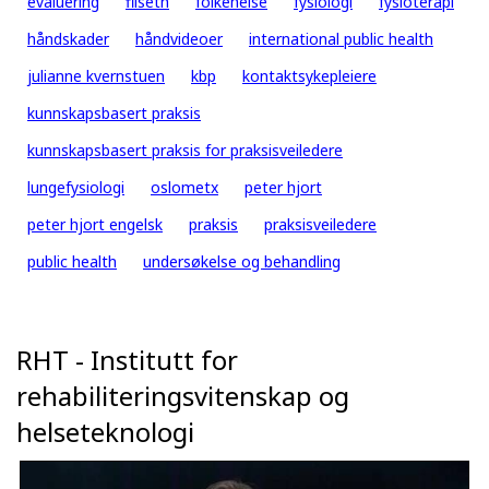
evaluering
filseth
folkehelse
fysiologi
fysioterapi
håndskader
håndvideoer
international public health
julianne kvernstuen
kbp
kontaktsykepleiere
kunnskapsbasert praksis
kunnskapsbasert praksis for praksisveiledere
lungefysiologi
oslometx
peter hjort
peter hjort engelsk
praksis
praksisveiledere
public health
undersøkelse og behandling
RHT - Institutt for
rehabiliteringsvitenskap og
helseteknologi