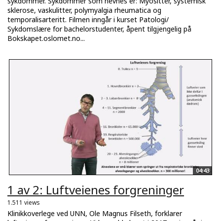
sykdommer. Sykdommer som nevnes er: Myositter, systemisk
sklerose, vaskulitter, polymyalgia rheumatica og
temporalisarteritt. Filmen inngår i kurset Patologi/
Sykdomslære for bachelorstudenter, åpent tilgjengelig på
Bokskapet.oslomet.no...
04:43
1 av 2: Luftveienes forgreninger
1.511 views
Klinikkoverlege ved UNN, Ole Magnus Filseth, forklarer