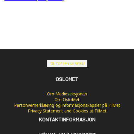
TIL TOPPEN AV SIDEN
OSLOMET
Om Medieseksjonen
Om OsloMet
Personvernerklæring og informasjonskapsler på FilMet
Privacy Statement and Cookies at FilMet
KONTAKTINFORMASJON