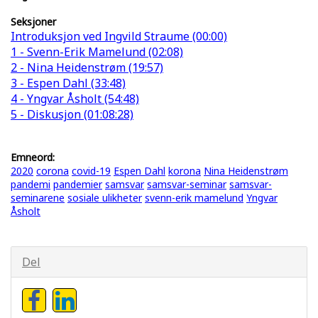
Seksjoner
Introduksjon ved Ingvild Straume (00:00)
1 - Svenn-Erik Mamelund (02:08)
2 - Nina Heidenstrøm (19:57)
3 - Espen Dahl (33:48)
4 - Yngvar Åsholt (54:48)
5 - Diskusjon (01:08:28)
Emneord:
2020
corona
covid-19
Espen Dahl
korona
Nina Heidenstrøm
pandemi
pandemier
samsvar
samsvar-seminar
samsvar-
seminarene
sosiale ulikheter
svenn-erik mamelund
Yngvar
Åsholt
Del