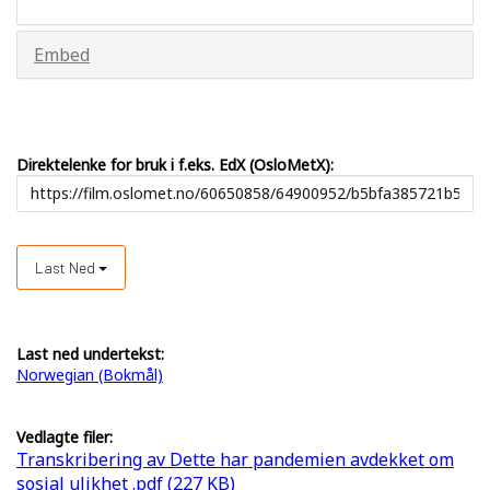
Embed
Direktelenke for bruk i f.eks. EdX (OsloMetX):
Last Ned
Last ned undertekst:
Norwegian (Bokmål)
Vedlagte filer:
Transkribering av Dette har pandemien avdekket om
sosial ulikhet .pdf (227 KB)