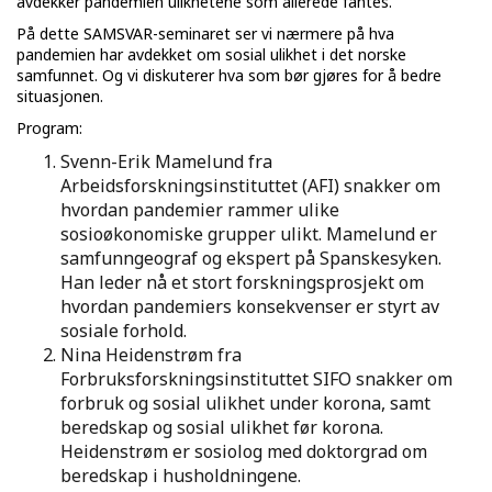
avdekker pandemien ulikhetene som allerede fantes.
På dette SAMSVAR-seminaret ser vi nærmere på hva
pandemien har avdekket om sosial ulikhet i det norske
samfunnet. Og vi diskuterer hva som bør gjøres for å bedre
situasjonen.
Program:
Svenn-Erik Mamelund fra
Arbeidsforskningsinstituttet (AFI) snakker om
hvordan pandemier rammer ulike
sosioøkonomiske grupper ulikt. Mamelund er
samfunngeograf og ekspert på Spanskesyken.
Han leder nå et stort forskningsprosjekt om
hvordan pandemiers konsekvenser er styrt av
sosiale forhold.
Nina Heidenstrøm fra
Forbruksforskningsinstituttet SIFO snakker om
forbruk og sosial ulikhet under korona, samt
beredskap og sosial ulikhet før korona.
Heidenstrøm er sosiolog med doktorgrad om
beredskap i husholdningene.