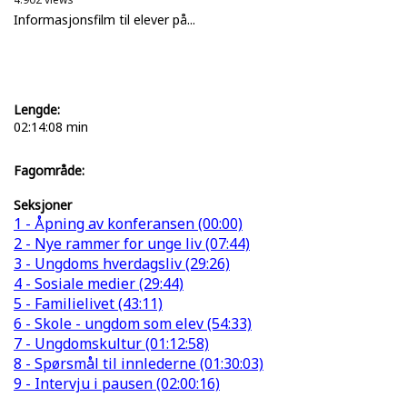
Informasjonsfilm til elever på...
Lengde:
02:14:08 min
Fagområde:
Seksjoner
1 - Åpning av konferansen (00:00)
2 - Nye rammer for unge liv (07:44)
3 - Ungdoms hverdagsliv (29:26)
4 - Sosiale medier (29:44)
5 - Familielivet (43:11)
6 - Skole - ungdom som elev (54:33)
7 - Ungdomskultur (01:12:58)
8 - Spørsmål til innlederne (01:30:03)
9 - Intervju i pausen (02:00:16)