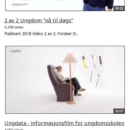
09:25
2 av 2 Ungdom "nå til dags"
6.208 views
Publisert 2018 Video 2 av 2. Forsker II...
02:07
Ungdata - informasjonsfilm for ungdomsskolen
4.902 views