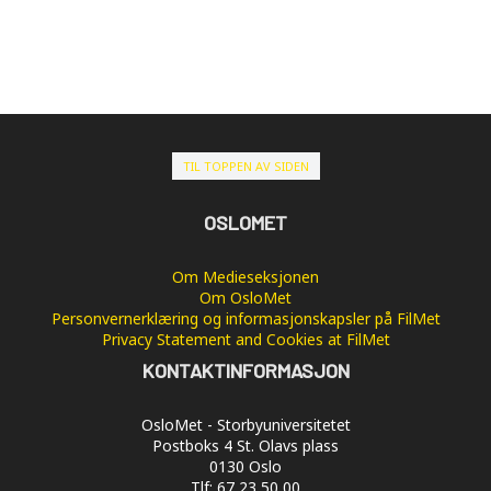
TIL TOPPEN AV SIDEN
OSLOMET
Om Medieseksjonen
Om OsloMet
Personvernerklæring og informasjonskapsler på FilMet
Privacy Statement and Cookies at FilMet
KONTAKTINFORMASJON
OsloMet - Storbyuniversitetet
Postboks 4 St. Olavs plass
0130 Oslo
Tlf: 67 23 50 00