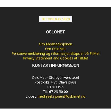
TIL TOPPEN AV SIDEN
OSLOMET
Om Medieseksjonen
Om OsloMet
Personvernerklæring og informasjonskapsler på FilMet
Privacy Statement and Cookies at FilMet
KONTAKTINFORMASJON
OsloMet - Storbyuniversitetet
Postboks 4 St. Olavs plass
0130 Oslo
Tlf: 67 23 50 00
E-post:
medieseksjonen@oslomet.no