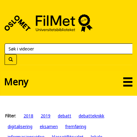
FilMet
–
Universitetsbiblioteket
Meny
Filter:
2018
2019
debatt
debatteknikk
digitalisering
eksamen
fremføring
informasjonsvideo
klassetillitsvalgt
lokale