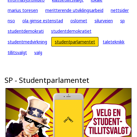
marius toresen
meritterende utviklingsarbeid
nettsider
nso
ola gimse estenstad
oslomet
silurveien
sp
studentdemokrati
studentdemokratiet
studentmedvirkning
studentparlamentet
taleteknikk
tillitsvalgt
valg
SP - Studentparlamentet