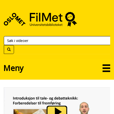
FilMet
–
Universitetsbiblioteket
Meny