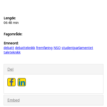
Lengde:
06:48 min
Fagområde:
Emneord:
debatt
debatteknikk
fremføring
NSO
studentparlamentet
taleteknikk
Del
Embed