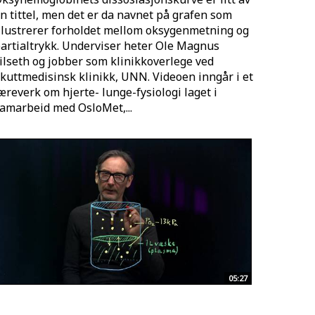
n tittel, men det er da navnet på grafen som
llustrerer forholdet mellom oksygenmetning og
artialtrykk. Underviser heter Ole Magnus
ilseth og jobber som klinikkoverlege ved
kuttmedisinsk klinikk, UNN. Videoen inngår i et
æreverk om hjerte- lunge-fysiologi laget i
amarbeid med OsloMet,...
05:27