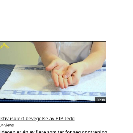
00:38
ktiv isolert bevegelse av PIP-ledd
04 views
ideoen er én av flere som tar for seg opptrening