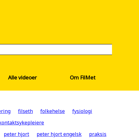
Alle videoer
Om FilMet
ering
filseth
folkehelse
fysiologi
kontaktsykepleiere
peter hjort
peter hjort engelsk
praksis