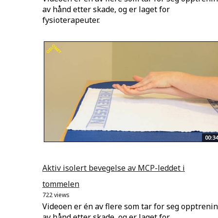
av hånd etter skade, og er laget for
fysioterapeuter.
00:34
Aktiv isolert bevegelse av MCP-leddet i
tommelen
722 views
Videoen er én av flere som tar for seg opptreni
av hånd etter skade, og er laget for