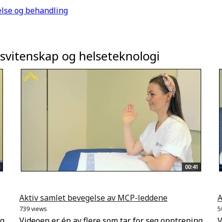
lse og behandling
ngsvitenskap og helseteknologi
00:41
Aktiv samlet bevegelse av MCP-leddene
A
739 views
5
ng
Videoen er én av flere som tar for seg opptrening
V