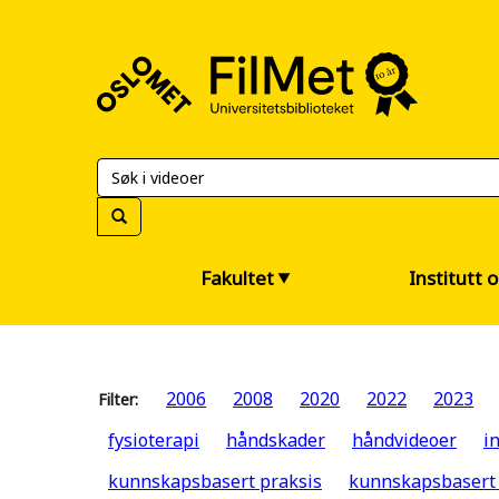
FilMet
–
Universitetsbiblioteket
Fakultet
Institutt 
2006
2008
2020
2022
2023
Filter:
fysioterapi
håndskader
håndvideoer
i
kunnskapsbasert praksis
kunnskapsbasert p