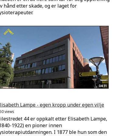
v hånd etter skade, og er laget for
ysioterapeuter.
04:31
lisabeth Lampe - egen kropp under egen vilje
50 views
ilestredet 44 er oppkalt etter Elisabeth Lampe,
1840-1922) en pioner innen
ysioterapiutdanningen. I 1877 ble hun som den