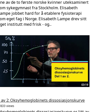
ne av de to første norske kvinner uteksaminert
om sykegymnast fra Stockholm. Elisabeth
ampe jobbet hard for å etablere fysioterapi
om eget fag i Norge. Elisabeth Lampe drev sitt
get institutt med frisk - og...
03:19
 av 2: Oksyhemoglobinets dissosiasjonskurve
.833 views
ksyhemoglobinets dissosiasjonskurve er litt av