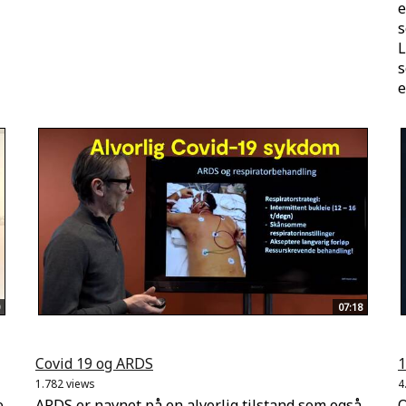
e
s
L
s
e
07:18
Covid 19 og ARDS
1
1.782 views
4
e
ARDS er navnet på en alvorlig tilstand som også
O