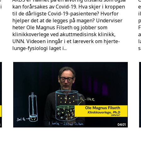
i
kan forårsakes av Covid-19. Hva skjer i kroppen
e
til de dårligste Covid-19-pasientene? Hvorfor
i
hjelper det at de legges på magen? Underviser
p
heter Ole Magnus Filseth og jobber som
F
klinikkoverlege ved akuttmedisinsk klinikk,
a
UNN. Videoen inngår i et læreverk om hjerte-
l
lunge-fysiologi laget i...
s
04:01