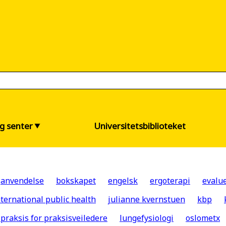
og senter
Universitetsbiblioteket
anvendelse
bokskapet
engelsk
ergoterapi
evalu
nternational public health
julianne kvernstuen
kbp
raksis for praksisveiledere
lungefysiologi
oslometx