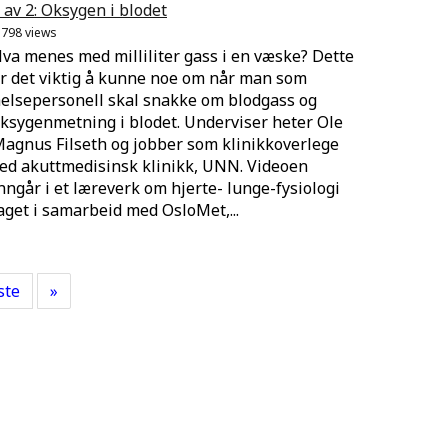
 av 2: Oksygen i blodet
.798 views
va menes med milliliter gass i en væske? Dette
r det viktig å kunne noe om når man som
elsepersonell skal snakke om blodgass og
ksygenmetning i blodet. Underviser heter Ole
agnus Filseth og jobber som klinikkoverlege
ed akuttmedisinsk klinikk, UNN. Videoen
nngår i et læreverk om hjerte- lunge-fysiologi
aget i samarbeid med OsloMet,...
ste
»