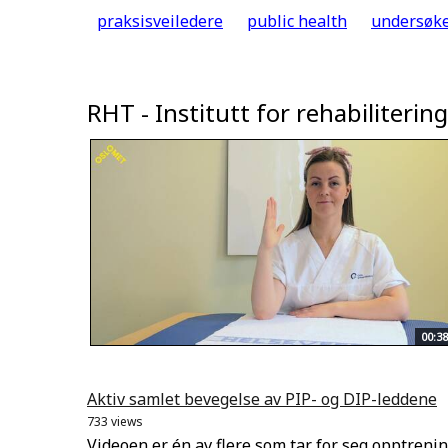
praksisveiledere
public health
undersøke
RHT - Institutt for rehabiliteri
00:38
Aktiv samlet bevegelse av PIP- og DIP-leddene
733 views
Videoen er én av flere som tar for seg opptreni