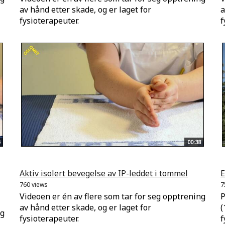
av hånd etter skade, og er laget for
a
fysioterapeuter.
f
00:38
Aktiv isolert bevegelse av IP-leddet i tommel
E
760 views
7
Videoen er én av flere som tar for seg opptrening
P
av hånd etter skade, og er laget for
(
ng
fysioterapeuter.
f