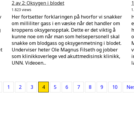
2 av 2: Oksygen i blodet
1
1.823 views
1
v
Her fortsetter forklaringen på hvorfor vi snakker
H
om milliliter gass i en væske når det handler om
e
g
kroppens oksygenopptak. Dette er det viktig å
h
kunne noe om når man som helsepersonell skal
o
snakke om blodgass og oksygenmetning i blodet.
M
et
Underviser heter Ole Magnus Filseth og jobber
v
som klinikkoverlege ved akuttmedisinsk klinikk,
i
UNN. Videoen...
l
1
2
3
4
5
6
7
8
9
10
Ne