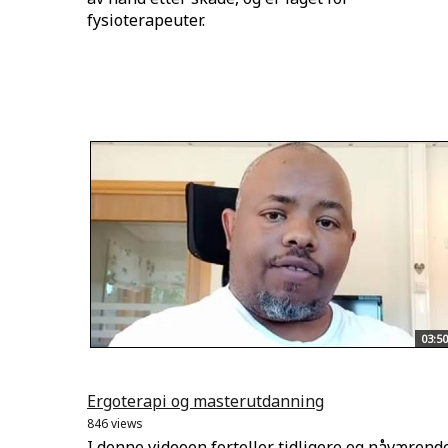
fysioterapeuter.
03:50
Ergoterapi og masterutdanning
846 views
I denne videoen forteller tidligere og nåværend