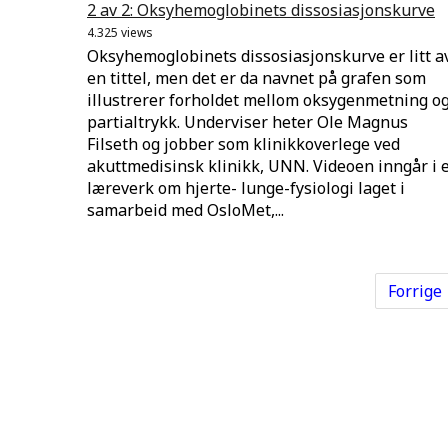
2 av 2: Oksyhemoglobinets dissosiasjonskurve
4.325 views
Oksyhemoglobinets dissosiasjonskurve er litt a
en tittel, men det er da navnet på grafen som
illustrerer forholdet mellom oksygenmetning o
partialtrykk. Underviser heter Ole Magnus
Filseth og jobber som klinikkoverlege ved
akuttmedisinsk klinikk, UNN. Videoen inngår i 
læreverk om hjerte- lunge-fysiologi laget i
samarbeid med OsloMet,...
Forrige