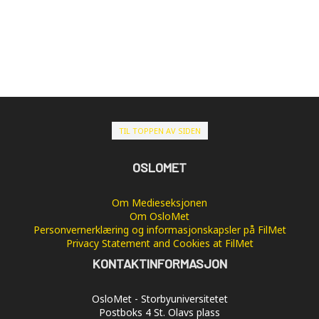
TIL TOPPEN AV SIDEN
OSLOMET
Om Medieseksjonen
Om OsloMet
Personvernerklæring og informasjonskapsler på FilMet
Privacy Statement and Cookies at FilMet
KONTAKTINFORMASJON
OsloMet - Storbyuniversitetet
Postboks 4 St. Olavs plass