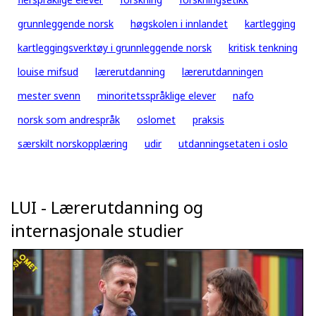
grunnleggende norsk
høgskolen i innlandet
kartlegging
kartleggingsverktøy i grunnleggende norsk
kritisk tenkning
louise mifsud
lærerutdanning
lærerutdanningen
mester svenn
minoritetsspråklige elever
nafo
norsk som andrespråk
oslomet
praksis
særskilt norskopplæring
udir
utdanningsetaten i oslo
LUI - Lærerutdanning og
internasjonale studier