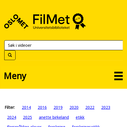
FilMet
–
Universitetsbiblioteket
Meny
Filter:
2014
2016
2019
2020
2022
2023
2024
2025
anette birkeland
etikk
flerspråklige elever
forskning
forskningsetikk