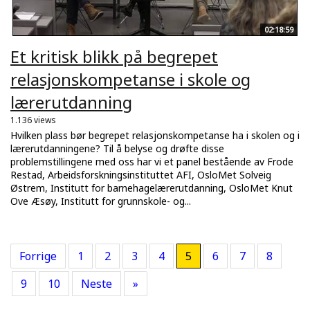
02:18:59
Et kritisk blikk på begrepet
relasjonskompetanse i skole og
lærerutdanning
1.136 views
Hvilken plass bør begrepet relasjonskompetanse ha i skolen og i
lærerutdanningene? Til å belyse og drøfte disse
problemstillingene med oss har vi et panel bestående av Frode
Restad, Arbeidsforskningsinstituttet AFI, OsloMet Solveig
Østrem, Institutt for barnehagelærerutdanning, OsloMet Knut
Ove Æsøy, Institutt for grunnskole- og...
Forrige
1
2
3
4
5
6
7
8
9
10
Neste
»