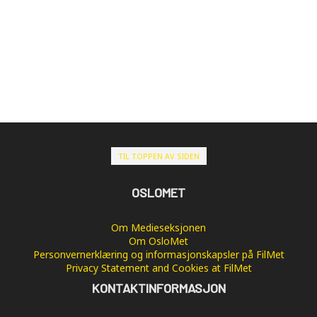
TIL TOPPEN AV SIDEN
OSLOMET
Om Medieseksjonen
Om OsloMet
Personvernerklæring og informasjonskapsler på FilMet
Privacy Statement and Cookies at FilMet
KONTAKTINFORMASJON