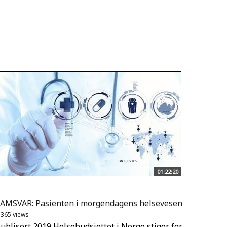
01:22:20
AMSVAR: Pasienten i morgendagens helsevesen
.365 views
ublisert 2019 Helsebudsjettet i Norge stiger for