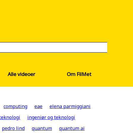
Alle videoer
Om FilMet
computing
eae
elena parmiggiani
teknologi
ingeniør og teknologi
pedro lind
quantum
quantum ai