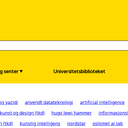
og senter
Universitetsbiblioteket
is yazidi
anvendt datateknologi
artificial intelligence
 kunst og design (tkd)
hugo lewi hammer
informasjons
n (tkd)
kunstig intelligens
nordstar
oslomet ai lab