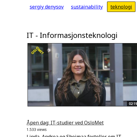
sergiy denysov
sustainability
teknologi
IT - Informasjonsteknologi
02:19
Åpen dag: IT-studier ved OsloMet
1.533 views
Linda, Andrea og Sheimaa forteller om IT-