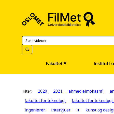
FilMet
–
Universitetsbiblioteket
Fakultet
Institutt 
2020
2021
ahmed elmokashfi
an
Filter:
fakultet for teknologi
fakultet for teknologi
ingeniører
intervjuer
it
kunst og desig