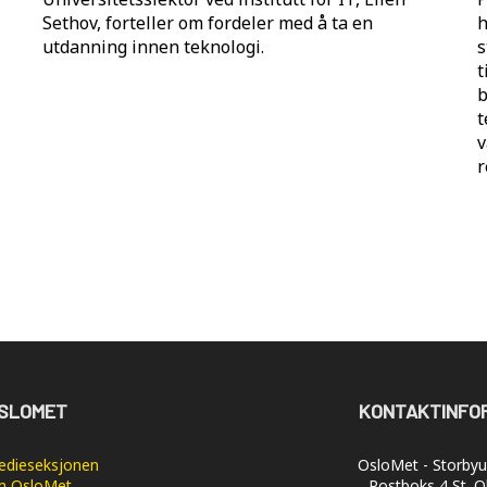
Sethov, forteller om fordeler med å ta en
h
utdanning innen teknologi.
s
t
b
t
v
r
SLOMET
KONTAKTINFO
dieseksjonen
OsloMet - Storbyun
 OsloMet
Postboks 4 St. O