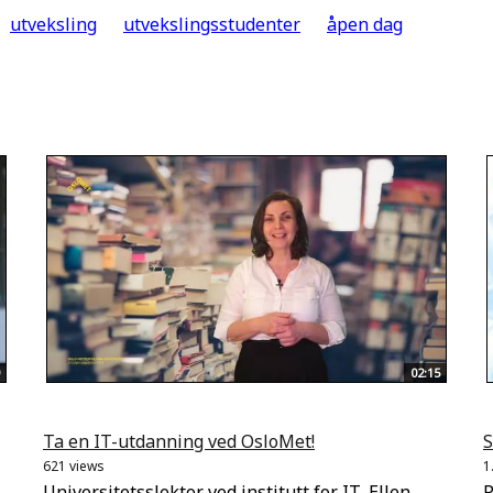
utveksling
utvekslingsstudenter
åpen dag
02:15
Ta en IT-utdanning ved OsloMet!
S
621 views
1
Universitetsslektor ved institutt for IT, Ellen
P