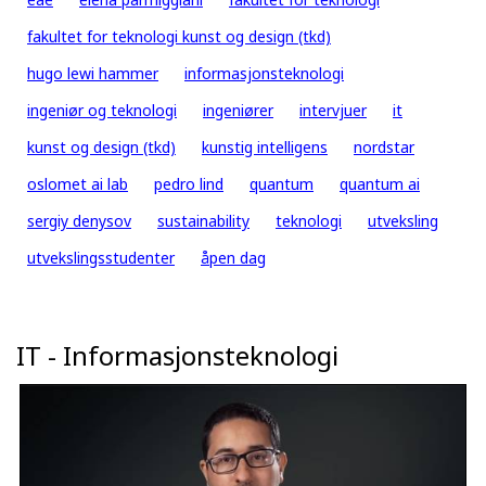
fakultet for teknologi kunst og design (tkd)
hugo lewi hammer
informasjonsteknologi
ingeniør og teknologi
ingeniører
intervjuer
it
kunst og design (tkd)
kunstig intelligens
nordstar
oslomet ai lab
pedro lind
quantum
quantum ai
sergiy denysov
sustainability
teknologi
utveksling
utvekslingsstudenter
åpen dag
IT - Informasjonsteknologi