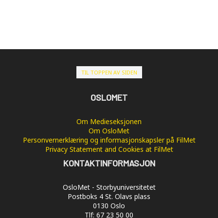
TIL TOPPEN AV SIDEN
OSLOMET
Om Medieseksjonen
Om OsloMet
Personvernerklæring og informasjonskapsler på FilMet
Privacy Statement and Cookies at FilMet
KONTAKTINFORMASJON
OsloMet - Storbyuniversitetet
Postboks 4 St. Olavs plass
0130 Oslo
Tlf: 67 23 50 00