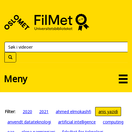
FilMet
–
Universitetsbiblioteket
Meny
Filter:
2020
2021
ahmed elmokashfi
anis yazidi
anvendt datateknologi
artificial intelligence
computing
eae
elena parmiggiani
fakultet for teknologi