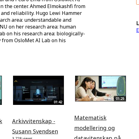
in the center. Ahmed Elmokashfi from
y and reliability. Hugo Lewi Hammer
arch area: understandable and
L
TNU on her research area: human
E
ab on his research area: biologically-
v from OsloMet AI Lab on his
01:29
01:42
Matematisk
k
Arkivvitenskap -
modellering og
Susann Svendsen
datavitenskap på
3.728 views