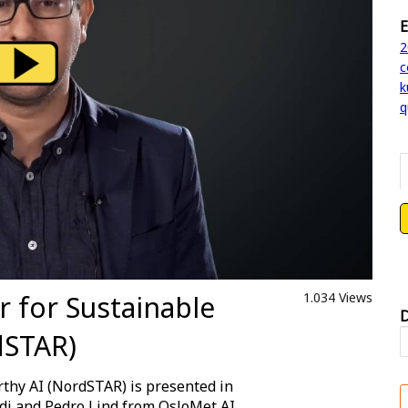
E
2
c
k
q
r for Sustainable
1.034 Views
D
dSTAR)
thy AI (NordSTAR) is presented in
azidi and Pedro Lind from OsloMet AI