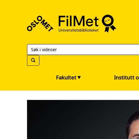
FilMet
–
Universitetsbiblioteket
Fakultet
Institutt 