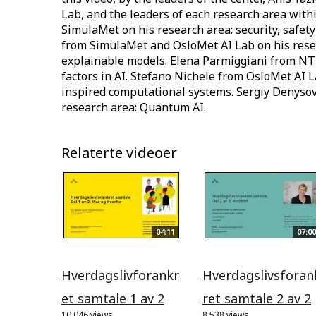
Lab, and the leaders of each research area with
SimulaMet on his research area: security, safet
from SimulaMet and OsloMet AI Lab on his rese
explainable models. Elena Parmiggiani from N
factors in AI. Stefano Nichele from OsloMet AI L
inspired computational systems. Sergiy Denyso
research area: Quantum AI.
Relaterte videoer
04:11
07:00
Hverdagslivforankr
Hverdagslivsforan
et samtale 1 av 2
ret samtale 2 av 2
10.046 views
8.538 views