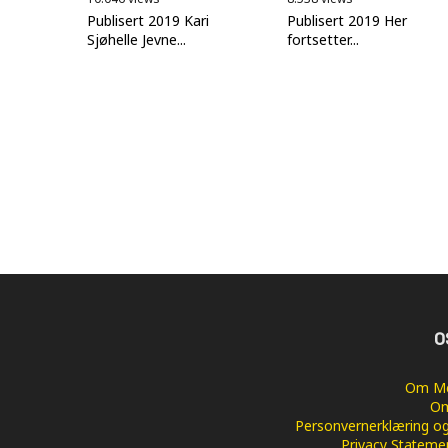
Publisert 2019 Kari
Publisert 2019 Her
Sjøhelle Jevne...
fortsetter...
O
Om Me
Om
Personvernerklæring og
Privacy Stateme