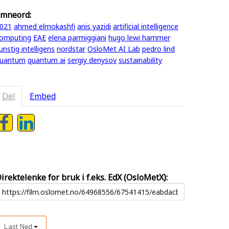
mneord:
021
ahmed elmokashfi
anis yazidi
artificial intelligence
omputing
EAE
elena parmiggiani
hugo lewi hammer
unstig intelligens
nordstar
OsloMet AI Lab
pedro lind
uantum
quantum ai
sergiy denysov
sustainability
Del
Embed
irektelenke for bruk i f.eks. EdX (OsloMetX):
Last Ned