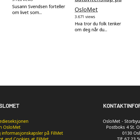
Susann Svendsen forteller
OsloMet
om livet som...
3.671 views
Hva tror du folk tenker
om deg når du...
SLOMET
KONTAKTINFO
dieseksjonen
OsloMet - Storbyun
 OsloMet
Postboks 4 St. O
 informasjonskapsler på FilMet
0130 Os
nt and Cookies at FilMet
Tlf: 67 23 