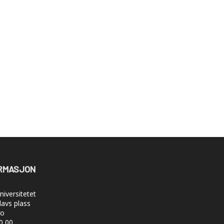
RMASJON
iversitetet
lavs plass
lo
50 00