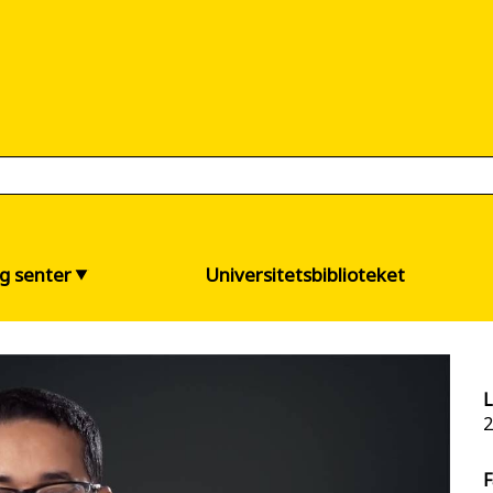
og senter
Universitetsbiblioteket
L
2
F