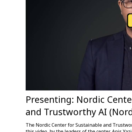
Presenting: Nordic Cente
and Trustworthy AI (Nor
The Nordic Center for Sustainable and Trustwor
this video, by the leaders of the center, Anis Y