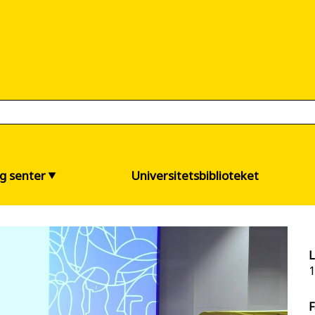
og senter
Universitetsbiblioteket
L
1
F