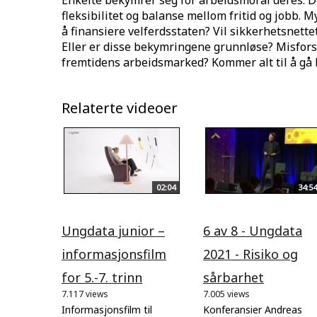
Enkelte bekymrer seg for arbeidsmoral deres. D
fleksibilitet og balanse mellom fritid og jobb. Mye
å finansiere velferdsstaten? Vil sikkerhetsnett
Eller er disse bekymringene grunnløse? Misfors
fremtidens arbeidsmarked? Kommer alt til å gå 
Relaterte videoer
02:04
34:54
Ungdata junior –
6 av 8 - Ungdata
informasjonsfilm
2021 - Risiko og
for 5.-7. trinn
sårbarhet
7.117 views
7.005 views
Informasjonsfilm til
Konferansier Andreas