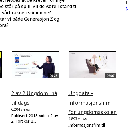
et hevdes at de krever for mye
L
 står på spill. Vil de være i stand til
N
et vårt rakne i sømmene?
tår vi både Generasjon Z og
bra?
09:25
02:07
2 av 2 Ungdom "nå
Ungdata -
til dags"
informasjonsfilm
6.204 views
for ungdomsskolen
Publisert 2018 Video 2 av
4.893 views
2. Forsker II...
Informasjonsfilm til