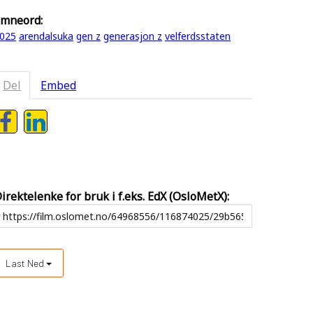
mneord:
025
arendalsuka
gen z
generasjon z
velferdsstaten
Del
Embed
irektelenke for bruk i f.eks. EdX (OsloMetX):
Last Ned