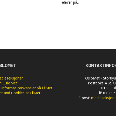
elever på...
SLOMET
KONTAKTINFO
dieseksjonen
OsloMet - Storbyun
 OsloMet
Postboks 4 St. O
 informasjonskapsler på FilMet
0130 Os
nt and Cookies at FilMet
Tlf: 67 23 
E-post:
medieseksjon