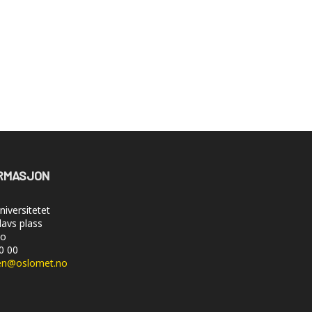
RMASJON
iversitetet
lavs plass
lo
50 00
en@oslomet.no