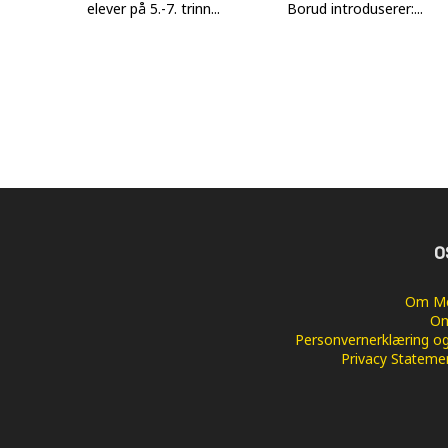
elever på 5.-7. trinn...
Borud introduserer:...
O
Om Me
Om
Personvernerklæring og
Privacy Stateme