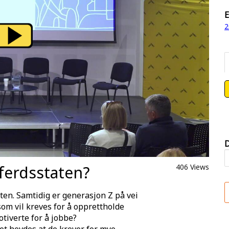
E
2
D
lferdsstaten?
406 Views
ten. Samtidig er generasjon Z på vei
som vil kreves for å opprettholde
otiverte for å jobbe?