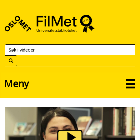
FilMet
–
Universitetsbiblioteket
Meny