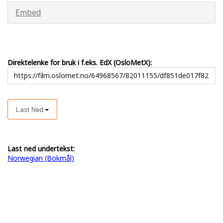
Embed
Direktelenke for bruk i f.eks. EdX (OsloMetX):
Last Ned
Last ned undertekst:
Norwegian (Bokmål)