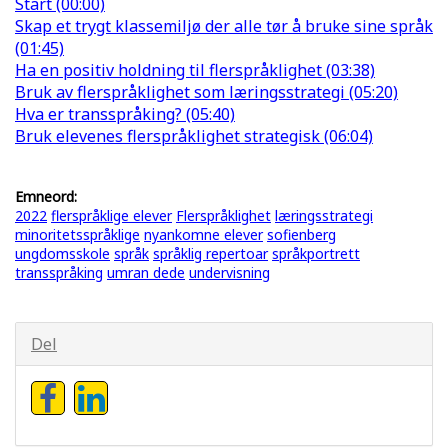
Start (00:00)
Skap et trygt klassemiljø der alle tør å bruke sine språk
(01:45)
Ha en positiv holdning til flerspråklighet (03:38)
Bruk av flerspråklighet som læringsstrategi (05:20)
Hva er transspråking? (05:40)
Bruk elevenes flerspråklighet strategisk (06:04)
Emneord:
2022
flerspråklige elever
Flerspråklighet
læringsstrategi
minoritetsspråklige
nyankomne elever
sofienberg
ungdomsskole
språk
språklig repertoar
språkportrett
transspråking
umran dede
undervisning
Del