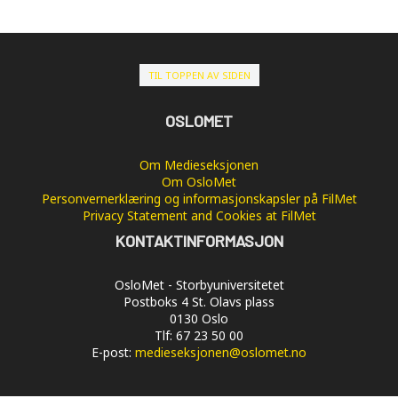
TIL TOPPEN AV SIDEN
OSLOMET
Om Medieseksjonen
Om OsloMet
Personvernerklæring og informasjonskapsler på FilMet
Privacy Statement and Cookies at FilMet
KONTAKTINFORMASJON
OsloMet - Storbyuniversitetet
Postboks 4 St. Olavs plass
0130 Oslo
Tlf: 67 23 50 00
E-post:
medieseksjonen@oslomet.no