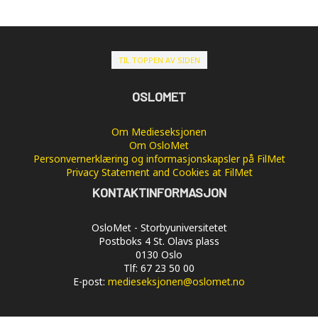
TIL TOPPEN AV SIDEN
OSLOMET
Om Medieseksjonen
Om OsloMet
Personvernerklæring og informasjonskapsler på FilMet
Privacy Statement and Cookies at FilMet
KONTAKTINFORMASJON
OsloMet - Storbyuniversitetet
Postboks 4 St. Olavs plass
0130 Oslo
Tlf: 67 23 50 00
E-post:
medieseksjonen@oslomet.no