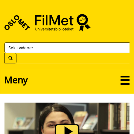
FilMet
–
Universitetsbiblioteket
Meny