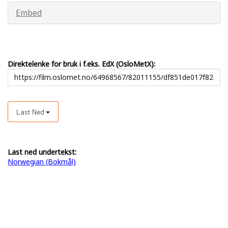
Embed
Direktelenke for bruk i f.eks. EdX (OsloMetX):
Last Ned
Last ned undertekst:
Norwegian (Bokmål)