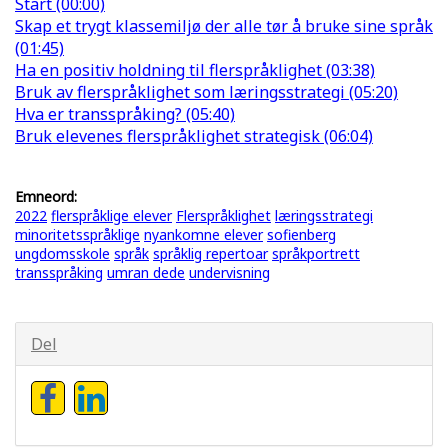
Start (00:00)
Skap et trygt klassemiljø der alle tør å bruke sine språk
(01:45)
Ha en positiv holdning til flerspråklighet (03:38)
Bruk av flerspråklighet som læringsstrategi (05:20)
Hva er transspråking? (05:40)
Bruk elevenes flerspråklighet strategisk (06:04)
Emneord:
2022
flerspråklige elever
Flerspråklighet
læringsstrategi
minoritetsspråklige
nyankomne elever
sofienberg
ungdomsskole
språk
språklig repertoar
språkportrett
transspråking
umran dede
undervisning
Del