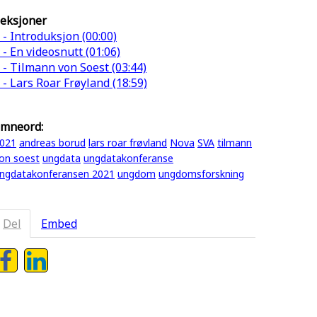
eksjoner
 - Introduksjon (00:00)
 - En videosnutt (01:06)
 - Tilmann von Soest (03:44)
 - Lars Roar Frøyland (18:59)
mneord:
021
andreas borud
lars roar frøvland
Nova
SVA
tilmann
on soest
ungdata
ungdatakonferanse
ngdatakonferansen 2021
ungdom
ungdomsforskning
Del
Embed