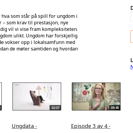
D
 hva som står på spill for ungdom i
 – som krav til prestasjon, nye
idig vil vi vise fram kompleksiteten.
gdom ulikt. Ungdom har forskjellig
 de vokser opp i lokalsamfunn med
ordan de møter samtiden og hvordan
L
N
02:07
09:45
Ungdata -
Episode 3 av 4 -