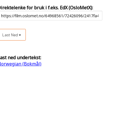
irektelenke for bruk i f.eks. EdX (OsloMetX):
Last Ned
ast ned undertekst:
orwegian (Bokmål)