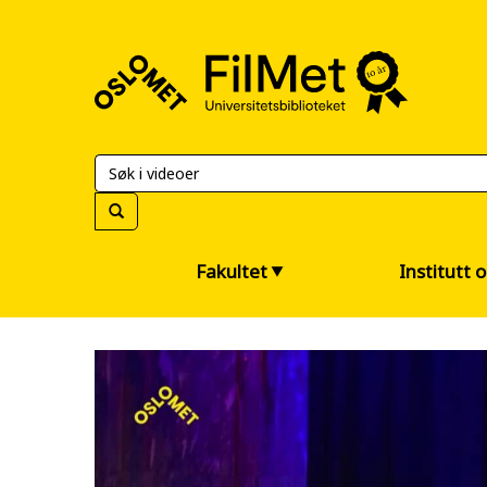
FilMet
–
Universitetsbiblioteket
Fakultet
Institutt 