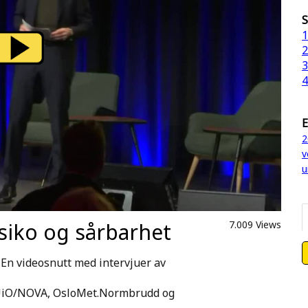
S
1
2
3
4
E
2
v
u
siko og sårbarhet
7.009 Views
En videosnutt med intervjuer av
, UiO/NOVA, OsloMet.Normbrudd og