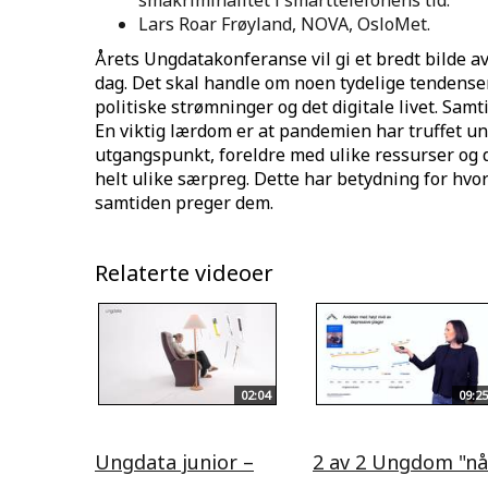
småkriminalitet i smarttelefonens tid.
Lars Roar Frøyland, NOVA, OsloMet.
Årets Ungdatakonferanse vil gi et bredt bilde av
dag. Det skal handle om noen tydelige tendenser
politiske strømninger og det digitale livet. Samt
En viktig lærdom er at pandemien har truffet un
utgangspunkt, foreldre med ulike ressurser og
helt ulike særpreg. Dette har betydning for hv
samtiden preger dem.
Relaterte videoer
02:04
09:25
Ungdata junior –
2 av 2 Ungdom "nå