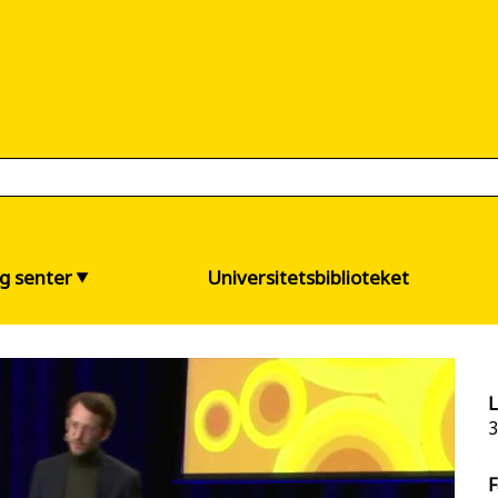
og senter
Universitetsbiblioteket
L
3
F