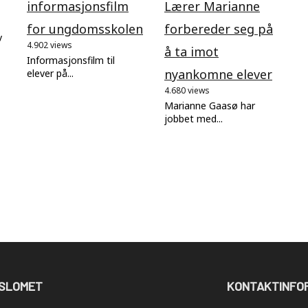
informasjonsfilm
Lærer Marianne
for ungdomsskolen
forbereder seg på
v
4.902 views
å ta imot
Informasjonsfilm til
nyankomne elever
elever på...
4.680 views
Marianne Gaasø har
jobbet med...
SLOMET
KONTAKTINFO