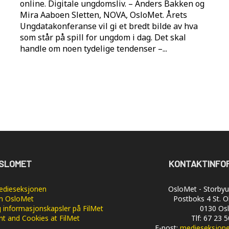
online. Digitale ungdomsliv. – Anders Bakken og
Mira Aaboen Sletten, NOVA, OsloMet. Årets
Ungdatakonferanse vil gi et bredt bilde av hva
som står på spill for ungdom i dag. Det skal
handle om noen tydelige tendenser –...
SLOMET
KONTAKTINFO
dieseksjonen
OsloMet - Storbyun
 OsloMet
Postboks 4 St. O
 informasjonskapsler på FilMet
0130 Os
nt and Cookies at FilMet
Tlf: 67 23 
E-post:
medieseksjon