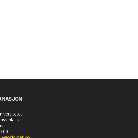
RMASJON
iversitetet
lavs plass
lo
50 00
en@oslomet.no