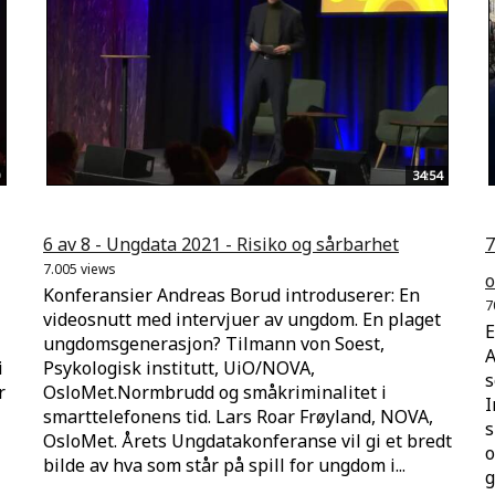
34:54
6 av 8 - Ungdata 2021 - Risiko og sårbarhet
7
7.005 views
o
Konferansier Andreas Borud introduserer: En
7
videosnutt med intervjuer av ungdom. En plaget
E
ungdomsgenerasjon? Tilmann von Soest,
A
i
Psykologisk institutt, UiO/NOVA,
s
r
OsloMet.Normbrudd og småkriminalitet i
I
smarttelefonens tid. Lars Roar Frøyland, NOVA,
s
OsloMet. Årets Ungdatakonferanse vil gi et bredt
o
bilde av hva som står på spill for ungdom i...
g