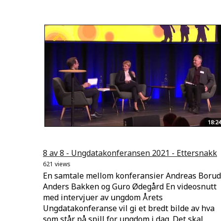
18:24
8 av 8 - Ungdatakonferansen 2021 - Ettersnakk
621 views
En samtale mellom konferansier Andreas Borud
Anders Bakken og Guro Ødegård En videosnutt
med intervjuer av ungdom Årets
Ungdatakonferanse vil gi et bredt bilde av hva
som står på spill for ungdom i dag. Det skal