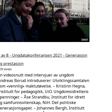
54:01
 av 8 - Ungdatakonferansen 2021 - Generasjon
g prestasjon
09 views
n videosnutt med intervjuer av ungdom
ndreas Borud introduserer: Utviklingssamtalen
om «vennlig» maktutøvelse. – Kristinn Hegna,
nstitutt for pedagogikk, UiO. Ungdomsidrettens
penninger. – Åse Strandbu, Institutt for idrett
g samfunnsvitenskap, NiH. Det politiske
enerasjonsgapet. – Johannes Bergh, Institutt