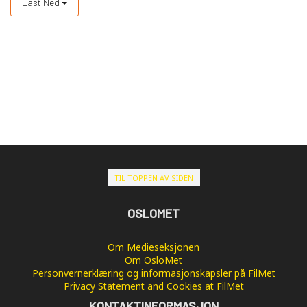
Last Ned
TIL TOPPEN AV SIDEN
OSLOMET
Om Medieseksjonen
Om OsloMet
Personvernerklæring og informasjonskapsler på FilMet
Privacy Statement and Cookies at FilMet
KONTAKTINFORMASJON