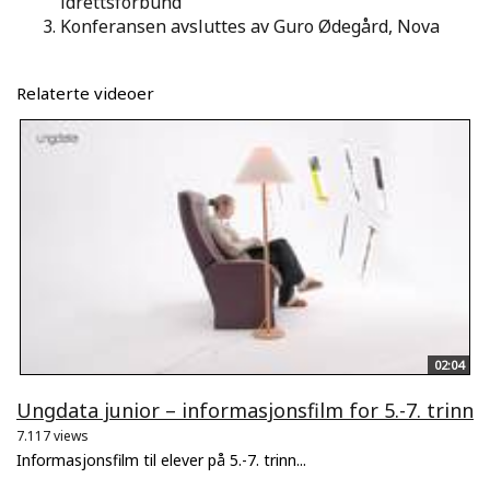
idrettsforbund
Konferansen avsluttes av Guro Ødegård, Nova
Relaterte videoer
02:04
Ungdata junior – informasjonsfilm for 5.-7. trinn
7.117 views
Informasjonsfilm til elever på 5.-7. trinn...