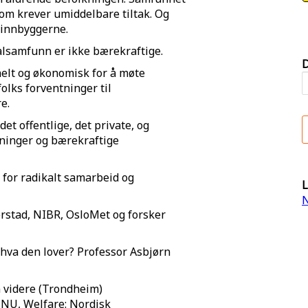
som krever umiddelbare tiltak. Og
s innbyggerne.
alsamfunn er ikke bærekraftige.
D
nelt og økonomisk for å møte
olks forventninger til
e.
 offentlige, det private, og
ninger og bærekraftige
 for radikalt samarbeid og
L
N
rstad, NIBR, OsloMet og forsker
 hva den lover? Professor Asbjørn
n videre (Trondheim)
NU, Welfare: Nordisk