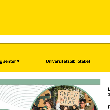
og senter
Universitetsbiblioteket
L
0
F