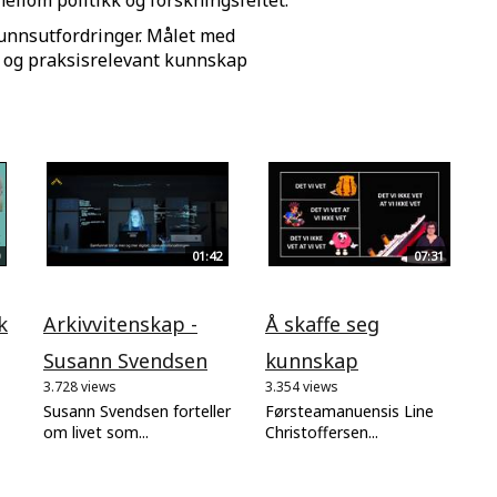
ellom politikk og forskningsfeltet.
funnsutfordringer. Målet med
s- og praksisrelevant kunnskap
01:42
07:31
k
Arkivvitenskap -
Å skaffe seg
Susann Svendsen
kunnskap
3.728 views
3.354 views
Susann Svendsen forteller
Førsteamanuensis Line
om livet som...
Christoffersen...