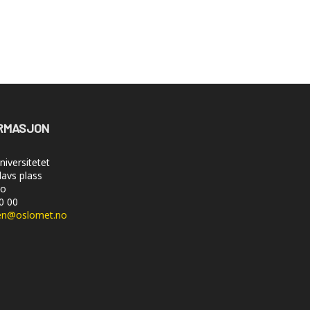
RMASJON
iversitetet
lavs plass
lo
50 00
en@oslomet.no