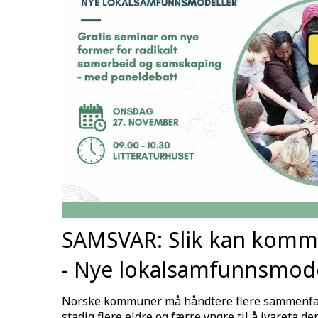
SAMSVAR: Slik kan komm
- Nye lokalsamfunnsmode
Norske kommuner må håndtere flere sammenfall
stadig flere eldre og færre yngre til å ivareta 