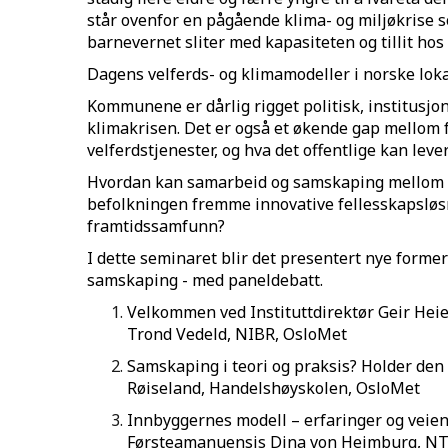
står ovenfor en pågående klima- og miljøkrise 
barnevernet sliter med kapasiteten og tillit ho
Dagens velferds- og klimamodeller i norske lok
Kommunene er dårlig rigget politisk, institusjo
klimakrisen. Det er også et økende gap mellom f
velferdstjenester, og hva det offentlige kan lever
Hvordan kan samarbeid og samskaping mellom det
befolkningen fremme innovative fellesskapsløs
framtidssamfunn?
I dette seminaret blir det presentert nye former
samskaping - med paneldebatt.
Velkommen ved Instituttdirektør Geir Heie
Trond Vedeld, NIBR, OsloMet
Samskaping i teori og praksis? Holder den
Røiseland, Handelshøyskolen, OsloMet
Innbyggernes modell – erfaringer og veie
Førsteamanuensis Dina von Heimburg, NT