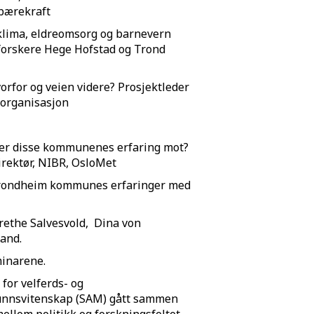
 bærekraft
klima, eldreomsorg og barnevern
 forskere Hege Hofstad og Trond
rfor og veien videre? Prosjektleder
organisasjon
ker disse kommunenes erfaring mot?
direktør, NIBR, OsloMet
Trondheim kommunes erfaringer med
ethe Salvesvold, Dina von
and.
inarene.
for velferds- og
mfunnsvitenskap (SAM) gått sammen