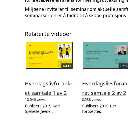
for å etablere en arena for meningsutveksling m
Miljøene inviterer til seminar om aktuelle sam
seminarserien er å bidra til å skape profesjon
Relaterte videoer
04:11
07:00
Hverdagslivforankr
Hverdagslivsforan
et samtale 1 av 2
ret samtale 2 av 2
10.046 views
8.538 views
Publisert 2019 Kari
Publisert 2019 Her
Sjøhelle Jevne...
fortsetter...