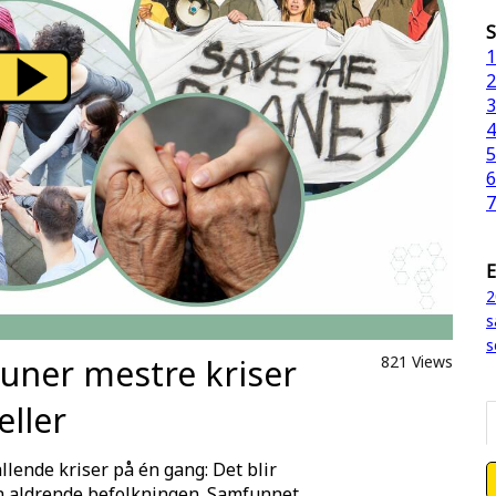
S
1
2
3
4
5
6
7
E
2
s
s
uner mestre kriser
821 Views
ller
ende kriser på én gang: Det blir
den aldrende befolkningen. Samfunnet