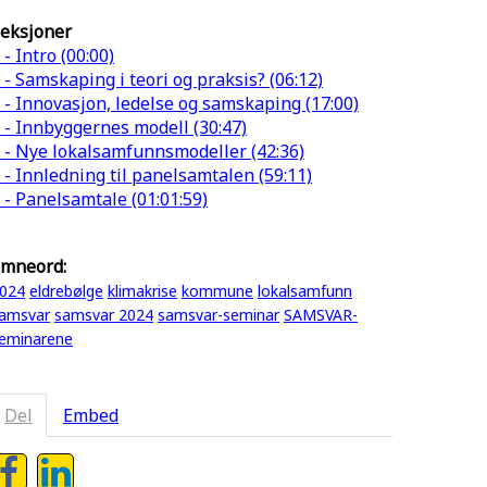
eksjoner
 - Intro (00:00)
 - Samskaping i teori og praksis? (06:12)
 - Innovasjon, ledelse og samskaping (17:00)
 - Innbyggernes modell (30:47)
 - Nye lokalsamfunnsmodeller (42:36)
 - Innledning til panelsamtalen (59:11)
 - Panelsamtale (01:01:59)
mneord:
024
eldrebølge
klimakrise
kommune
lokalsamfunn
amsvar
samsvar 2024
samsvar-seminar
SAMSVAR-
eminarene
Del
Embed