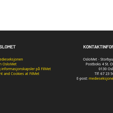
SLOMET
KONTAKTINFO
dieseksjonen
OsloMet - Storbyun
 OsloMet
Postboks 4 St. O
 informasjonskapsler på FilMet
0130 Os
nt and Cookies at FilMet
Tlf: 67 23 
E-post:
medieseksjon