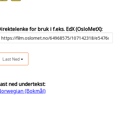
irektelenke for bruk i f.eks. EdX (OsloMetX):
Last Ned
ast ned undertekst:
orwegian (Bokmål)