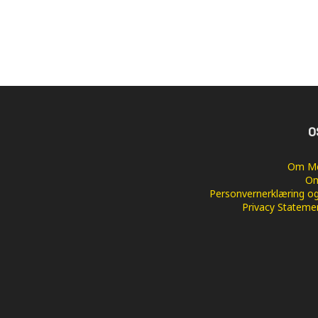
O
Om Me
Om
Personvernerklæring og
Privacy Stateme