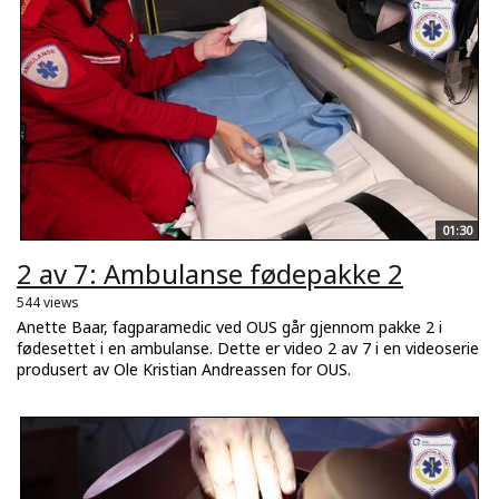
01:30
2 av 7: Ambulanse fødepakke 2
544 views
Anette Baar, fagparamedic ved OUS går gjennom pakke 2 i
fødesettet i en ambulanse. Dette er video 2 av 7 i en videoserie
produsert av Ole Kristian Andreassen for OUS.