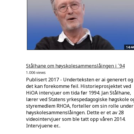
14:44
Stålhane om høyskolesammenslåingen i ´94
1.006 views
Publisert 2017 - Underteksten er ai generert og
det kan forekomme feil. Historieprosjektet ved
HiOA intervjuer om tida før 1994. Jan Stålhane,
lærer ved Statens yrkespedagogiske høgskole o
styremedlem RHOA, forteller om sin rolle under
høyskolesammenslåingen. Dette er et av 28
videointervjuer som ble tatt opp våren 2014.
Intervjuene er...