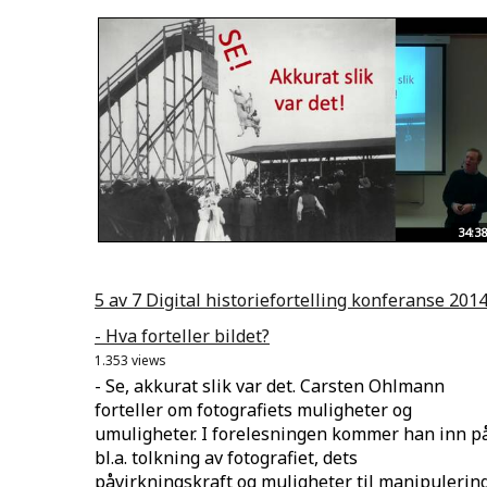
34:38
5 av 7 Digital historiefortelling konferanse 201
- Hva forteller bildet?
1.353 views
- Se, akkurat slik var det. Carsten Ohlmann
forteller om fotografiets muligheter og
umuligheter. I forelesningen kommer han inn p
bl.a. tolkning av fotografiet, dets
påvirkningskraft og muligheter til manipulerin