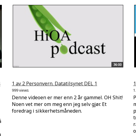
36:00
1 av 2 Personvern. Datatilsynet DEL 1
1
4
999 views
1
Denne videoen er mer enn 2 år gammel. OH Shit!
P
Noen vet mer om meg enn jeg selv gjør. Et
m
foredrag i sikkerhetsmåneden.
p
t
å
r
o
g