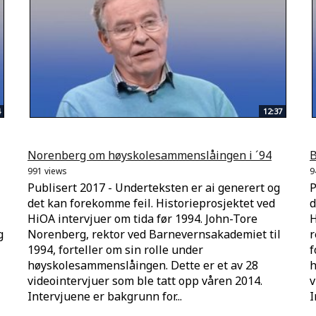
12:37
Norenberg om høyskolesammenslåingen i ´94
B
991 views
9
Publisert 2017 - Underteksten er ai generert og
P
det kan forekomme feil. Historieprosjektet ved
d
HiOA intervjuer om tida før 1994. John-Tore
H
g
Norenberg, rektor ved Barnevernsakademiet til
r
1994, forteller om sin rolle under
f
høyskolesammenslåingen. Dette er et av 28
h
videointervjuer som ble tatt opp våren 2014.
v
Intervjuene er bakgrunn for...
I