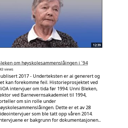
12:39
leken om høyskolesammenslåingen i ´94
43 views
ublisert 2017 - Underteksten er ai generert og
et kan forekomme feil. Historieprosjektet ved
iOA intervjuer om tida før 1994. Unni Bleken,
ektor ved Barnevernsakademiet til 1994,
orteller om sin rolle under
øyskolesammenslåingen. Dette er et av 28
ideointervjuer som ble tatt opp våren 2014.
ntervjuene er bakgrunn for dokumentasjonen...