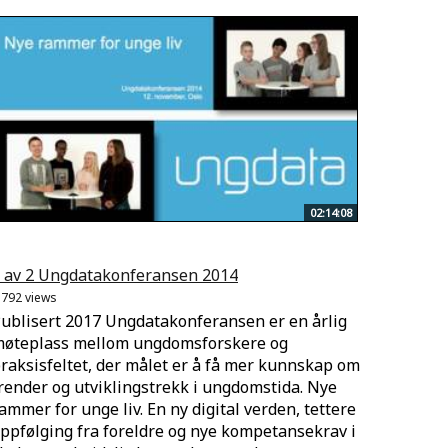
02:14:08
 av 2 Ungdatakonferansen 2014
.792 views
ublisert 2017 Ungdatakonferansen er en årlig
øteplass mellom ungdomsforskere og
raksisfeltet, der målet er å få mer kunnskap om
render og utviklingstrekk i ungdomstida. Nye
ammer for unge liv. En ny digital verden, tettere
ppfølging fra foreldre og nye kompetansekrav i