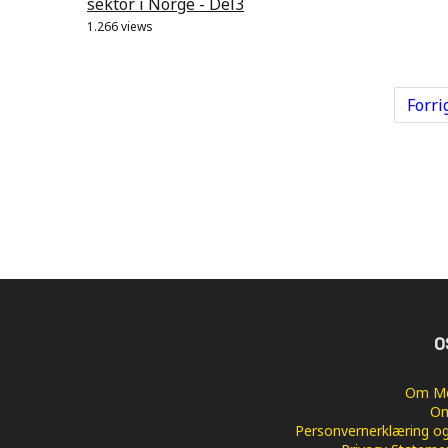
sektor i Norge - Del3
1.266 views
Forri
O
Om Me
Om
Personvernerklæring og