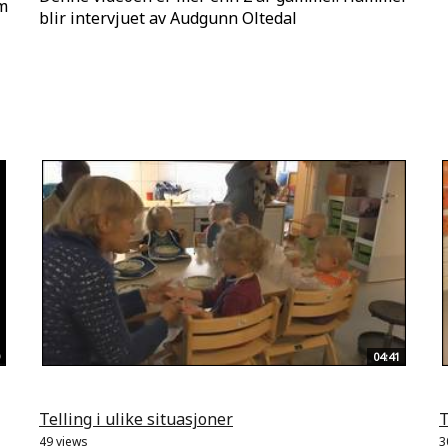
om
blir intervjuet av Audgunn Oltedal
04:41
Telling i ulike situasjoner
T
49 views
3