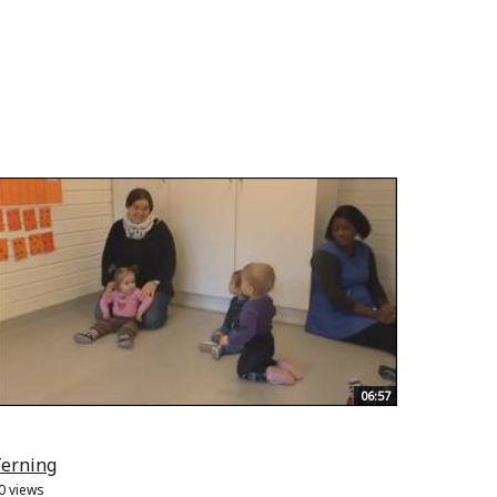
06:57
erning
0 views