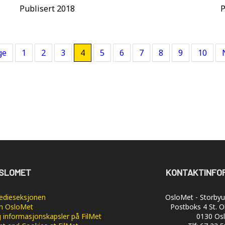
Publisert 2018
P
ge
1
2
3
4
5
6
7
8
9
10
SLOMET
KONTAKTINFO
dieseksjonen
OsloMet - Storbyun
 OsloMet
Postboks 4 St. O
 informasjonskapsler på FilMet
0130 Os