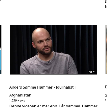
s
h
32:51
E
Anders Sømme Hammer - Journalist i
s
Afghanistan
1
1.559 views
Denne videoen er mer enn 2 år gammel. Hammer