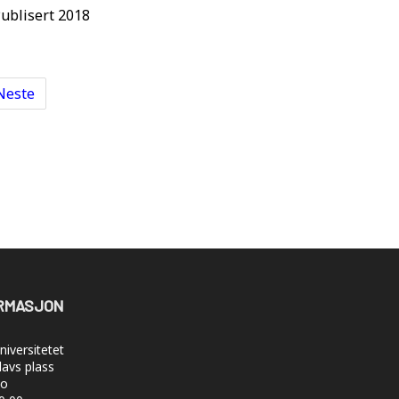
ublisert 2018
Neste
RMASJON
iversitetet
lavs plass
lo