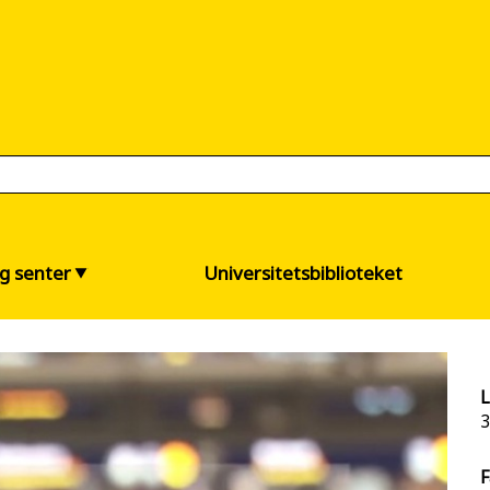
og senter
Universitetsbiblioteket
L
3
F