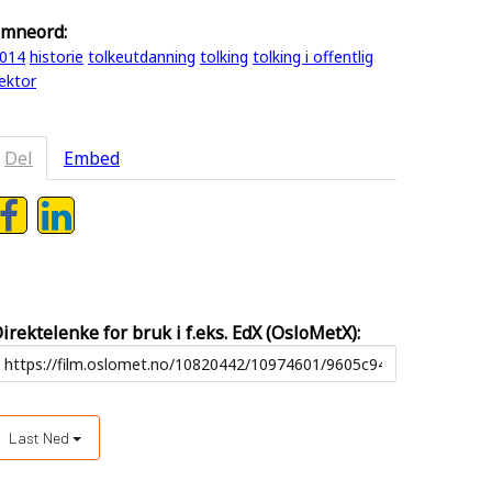
mneord:
014
historie
tolkeutdanning
tolking
tolking i offentlig
ektor
Del
Embed
irektelenke for bruk i f.eks. EdX (OsloMetX):
Last Ned