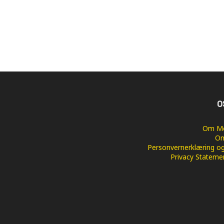
O
Om Me
Om
Personvernerklæring og
Privacy Stateme