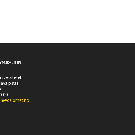
RMASJON
iversitetet
lavs plass
lo
50 00
en@oslomet.no