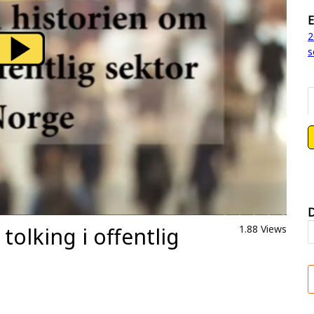
E
2
s
D
 tolking i offentlig
1.88 Views