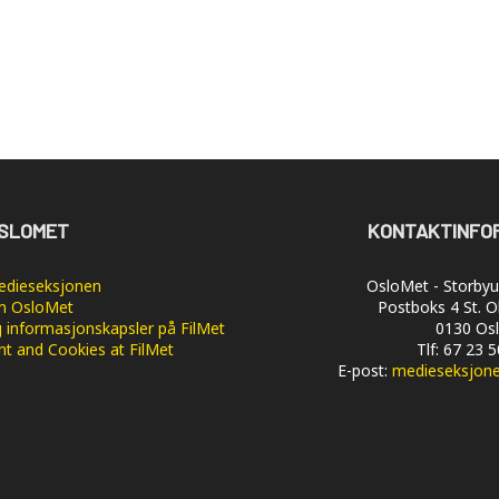
SLOMET
KONTAKTINFO
dieseksjonen
OsloMet - Storbyun
 OsloMet
Postboks 4 St. O
 informasjonskapsler på FilMet
0130 Os
nt and Cookies at FilMet
Tlf: 67 23 
E-post:
medieseksjon