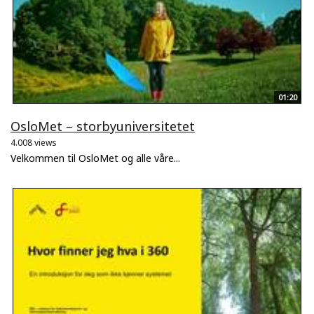
01:20
OsloMet – storbyuniversitetet
4.008 views
Velkommen til OsloMet og alle våre...