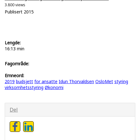
3.800 views
Publisert 2015
Lengde:
16:13 min
Fagområde:
Emneord:
2019
budsjett
for ansatte
Idun Thorvaldsen
OsloMet
styring
virksomhetsstyring
Økonomi
Del