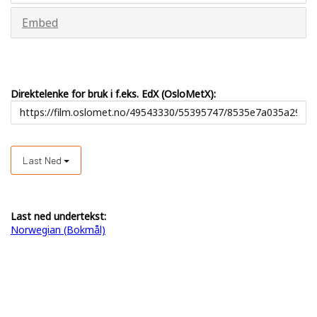
Embed
Direktelenke for bruk i f.eks. EdX (OsloMetX):
Last Ned
Last ned undertekst:
Norwegian (Bokmål)