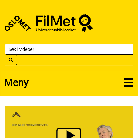
FilMet
–
Universitetsbiblioteket
Meny