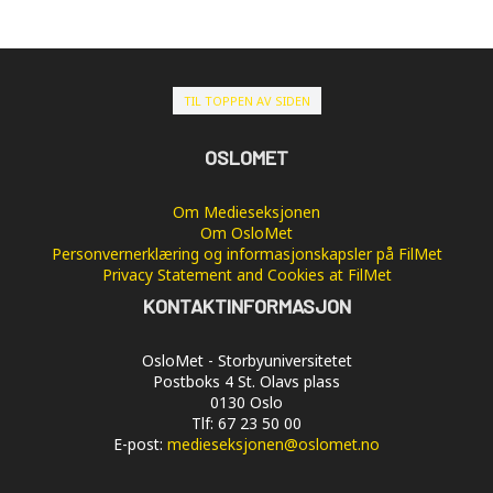
TIL TOPPEN AV SIDEN
OSLOMET
Om Medieseksjonen
Om OsloMet
Personvernerklæring og informasjonskapsler på FilMet
Privacy Statement and Cookies at FilMet
KONTAKTINFORMASJON
OsloMet - Storbyuniversitetet
Postboks 4 St. Olavs plass
0130 Oslo
Tlf: 67 23 50 00
E-post:
medieseksjonen@oslomet.no