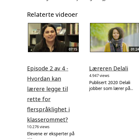
Relaterte videoer
07:15
01:24
Episode 2 av 4 -
Læreren Delali
4.947 views
Hvordan kan
Publisert 2020 Delali
lærere legge til
jobber som lærer på...
rette for
flerspråklighet i
klasserommet?
10.276 views
Elevene er eksperter på