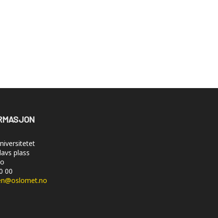
RMASJON
iversitetet
lavs plass
lo
50 00
en@oslomet.no