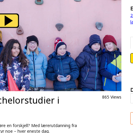
E
2
l
D
helorstudier i
865 Views
øre en forskjell? Med lærerutdanning fra
yr noe – hver eneste dag.