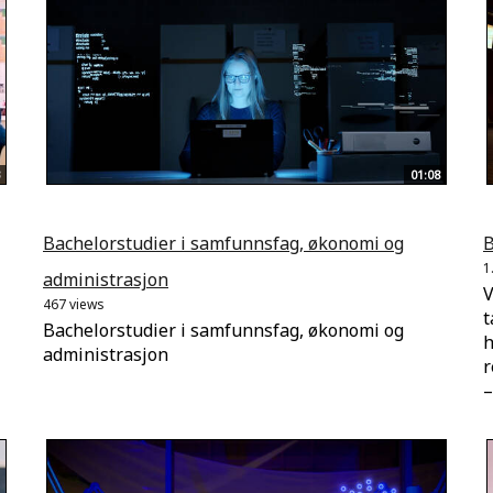
01:08
Bachelorstudier i samfunnsfag, økonomi og
B
1
administrasjon
V
467 views
t
Bachelorstudier i samfunnsfag, økonomi og
h
administrasjon
r
–