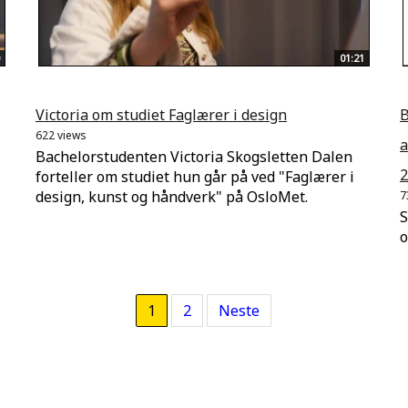
01:21
Victoria om studiet Faglærer i design
B
622 views
a
Bachelorstudenten Victoria Skogsletten Dalen
2
forteller om studiet hun går på ved "Faglærer i
design, kunst og håndverk" på OsloMet.
7
S
o
1
2
Neste