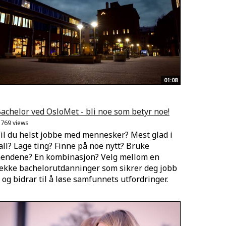
01:08
achelor ved OsloMet - bli noe som betyr noe!
.769 views
il du helst jobbe med mennesker? Mest glad i
all? Lage ting? Finne på noe nytt? Bruke
endene? En kombinasjon? Velg mellom en
ekke bachelorutdanninger som sikrer deg jobb
 og bidrar til å løse samfunnets utfordringer.