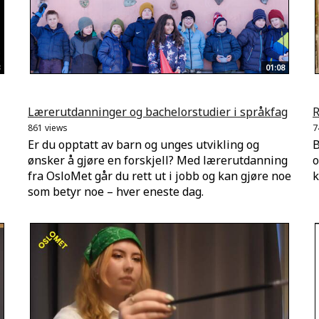
01:08
Lærerutdanninger og bachelorstudier i språkfag
R
861 views
7
Er du opptatt av barn og unges utvikling og
B
ønsker å gjøre en forskjell? Med lærerutdanning
o
fra OsloMet går du rett ut i jobb og kan gjøre noe
k
som betyr noe – hver eneste dag.