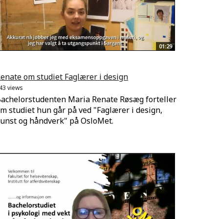
01:29
enate om studiet Faglærer i design
43 views
achelorstudenten Maria Renate Røsæg forteller
m studiet hun går på ved "Faglærer i design,
unst og håndverk" på OsloMet.