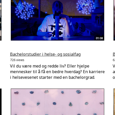
01:08
Bachelorstudier i helse- og sosialfag
B
726 views
6
Vil du være med og redde liv? Eller hjelpe
V
mennesker til å få en bedre hverdag? En karriere
a
i helsevesenet starter med en bachelorgrad.
o