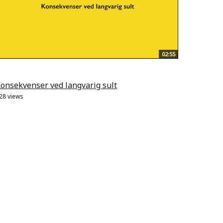
02:55
onsekvenser ved langvarig sult
28 views