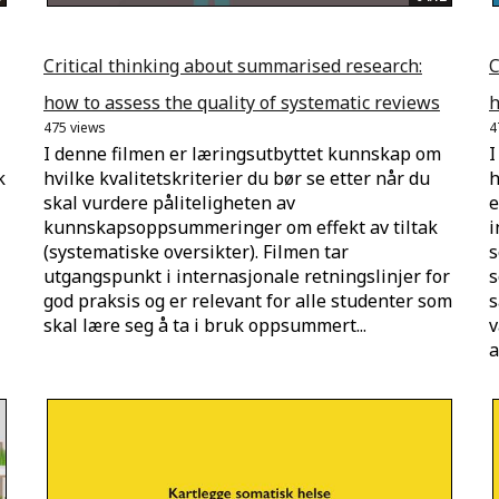
Critical thinking about summarised research:
C
how to assess the quality of systematic reviews
h
475 views
4
I denne filmen er læringsutbyttet kunnskap om
I
k
hvilke kvalitetskriterier du bør se etter når du
h
skal vurdere påliteligheten av
e
kunnskapsoppsummeringer om effekt av tiltak
i
(systematiske oversikter). Filmen tar
s
utgangspunkt i internasjonale retningslinjer for
s
god praksis og er relevant for alle studenter som
s
skal lære seg å ta i bruk oppsummert...
v
a