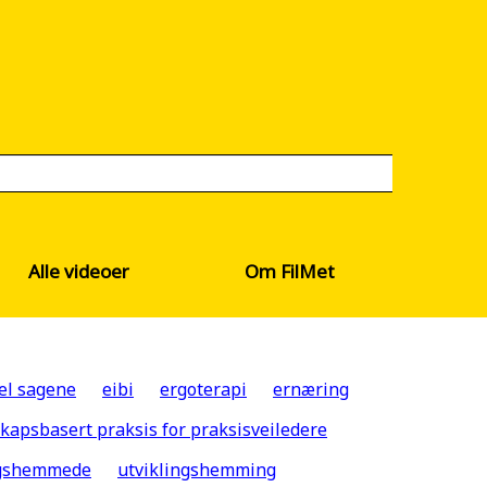
Alle videoer
Om FilMet
el sagene
eibi
ergoterapi
ernæring
kapsbasert praksis for praksisveiledere
ngshemmede
utviklingshemming