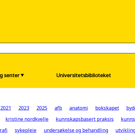
og senter
Universitetsbiblioteket
2021
2023
2025
afb
anatomi
bokskapet
byd
kristine nordkvelle
kunnskapsbasert praksis
kunns
rafi
sykepleie
undersøkelse og behandling
utvikli