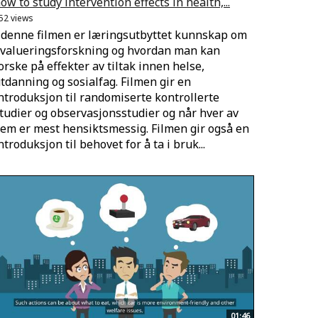
ow to study intervention effects in health,...
52 views
 denne filmen er læringsutbyttet kunnskap om
valueringsforskning og hvordan man kan
orske på effekter av tiltak innen helse,
tdanning og sosialfag. Filmen gir en
ntroduksjon til randomiserte kontrollerte
tudier og observasjonsstudier og når hver av
em er mest hensiktsmessig. Filmen gir også en
ntroduksjon til behovet for å ta i bruk...
01:46