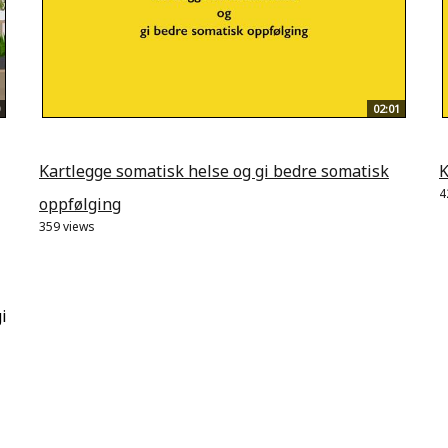
02:01
Kartlegge somatisk helse og gi bedre somatisk
K
4
oppfølging
359 views
i