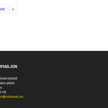
ste
»
RMASJON
iversitetet
lavs plass
lo
50 00
en@oslomet.no