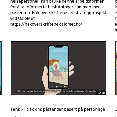
helsepersonell kan bruke denne arbeidsformen
p
for å ta informerte beslutninger sammen med
k
pasienten. Bak overskriftene- et strategiprosjekt
e
ved OsloMet:
h
https://bakoverskriftene.oslomet.no/
e
m
02:10
Tenk kritisk om: påstander basert på personlige
C