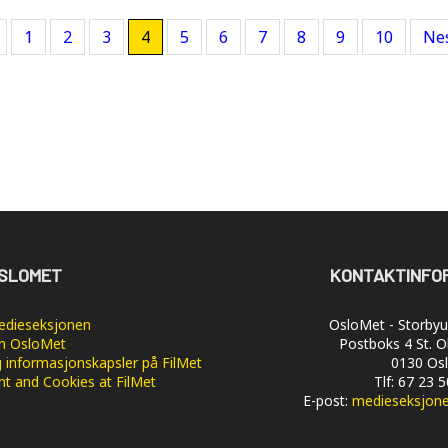
1
2
3
4
5
6
7
8
9
10
Ne
SLOMET
KONTAKTINFO
dieseksjonen
OsloMet - Storbyun
 OsloMet
Postboks 4 St. O
 informasjonskapsler på FilMet
0130 Os
nt and Cookies at FilMet
Tlf: 67 23 
E-post:
medieseksjon