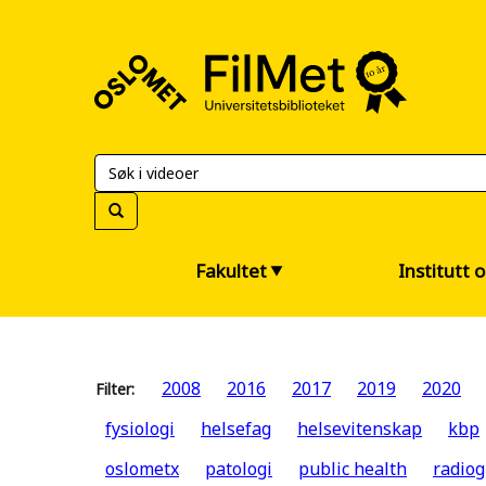
FilMet
–
Universitetsbiblioteket
Fakultet
Institutt 
2008
2016
2017
2019
2020
Filter:
fysiologi
helsefag
helsevitenskap
kbp
oslometx
patologi
public health
radiog