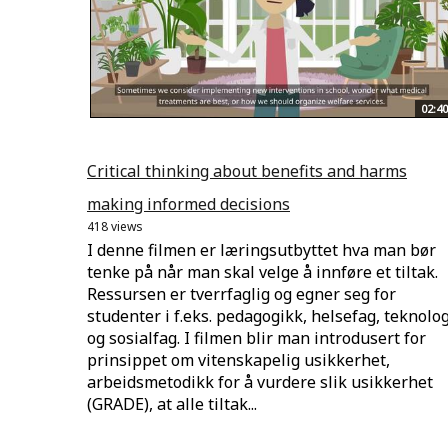
02:40
Critical thinking about benefits and harms
making informed decisions
418 views
I denne filmen er læringsutbyttet hva man bør
tenke på når man skal velge å innføre et tiltak.
Ressursen er tverrfaglig og egner seg for
studenter i f.eks. pedagogikk, helsefag, teknolog
og sosialfag. I filmen blir man introdusert for
prinsippet om vitenskapelig usikkerhet,
arbeidsmetodikk for å vurdere slik usikkerhet
(GRADE), at alle tiltak...