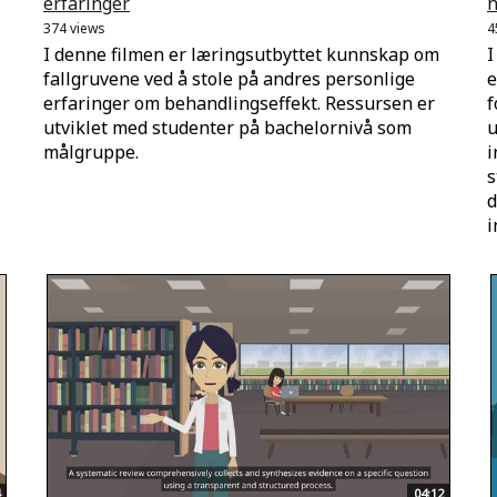
erfaringer
h
374 views
4
I denne filmen er læringsutbyttet kunnskap om
I
fallgruvene ved å stole på andres personlige
e
erfaringer om behandlingseffekt. Ressursen er
f
utviklet med studenter på bachelornivå som
u
målgruppe.
i
s
d
i
04:12