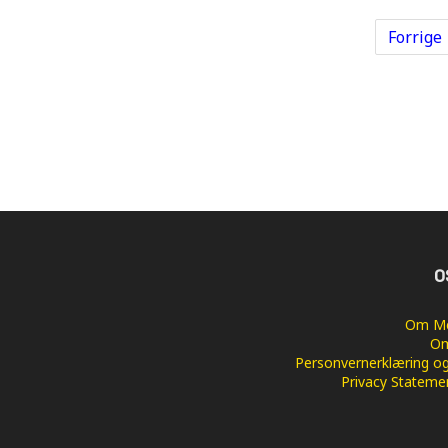
Forrige
O
Om Me
Om
Personvernerklæring og
Privacy Stateme