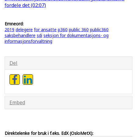
fordele det (02:07)
Emneord:
2019
delegere
for ansatte
p360
public 360
public360
saksbehandlere
sdi
seksjon for dokumentasjons- og
informasjonsforvaltning
Del
Embed
Direktelenke for bruk i f.eks. EdX (OsloMetX):