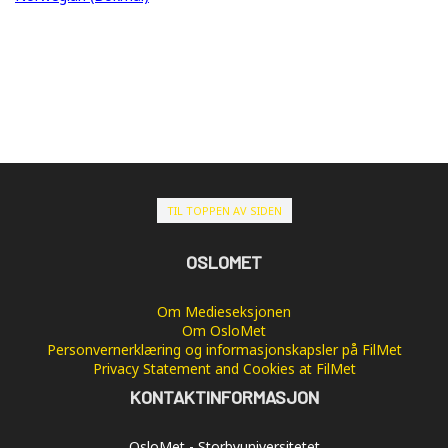
TIL TOPPEN AV SIDEN
OSLOMET
Om Medieseksjonen
Om OsloMet
Personvernerklæring og informasjonskapsler på FilMet
Privacy Statement and Cookies at FilMet
KONTAKTINFORMASJON
OsloMet - Storbyuniversitetet