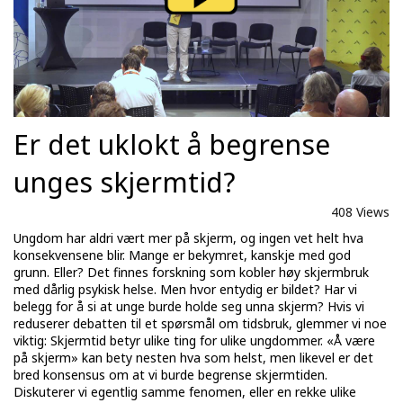
Er det uklokt å begrense
unges skjermtid?
408 Views
Ungdom har aldri vært mer på skjerm, og ingen vet helt hva
konsekvensene blir. Mange er bekymret, kanskje med god
grunn. Eller? Det finnes forskning som kobler høy skjermbruk
med dårlig psykisk helse. Men hvor entydig er bildet? Har vi
belegg for å si at unge burde holde seg unna skjerm? Hvis vi
reduserer debatten til et spørsmål om tidsbruk, glemmer vi noe
viktig: Skjermtid betyr ulike ting for ulike ungdommer. «Å være
på skjerm» kan bety nesten hva som helst, men likevel er det
bred konsensus om at vi burde begrense skjermtiden.
Diskuterer vi egentlig samme fenomen, eller en rekke ulike