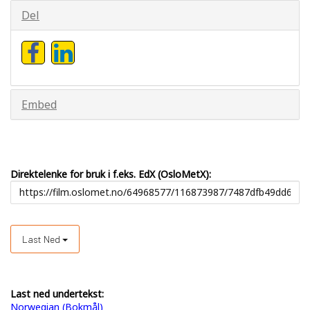
Del
Embed
Direktelenke for bruk i f.eks. EdX (OsloMetX):
Last Ned
Last ned undertekst:
Norwegian (Bokmål)