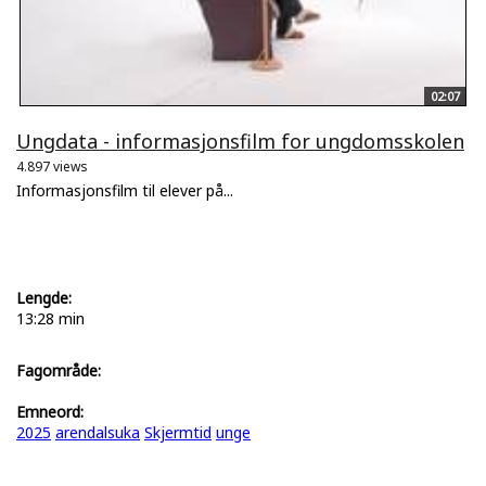
02:07
Ungdata - informasjonsfilm for ungdomsskolen
4.897 views
Informasjonsfilm til elever på...
Lengde:
13:28 min
Fagområde:
Emneord:
2025
arendalsuka
Skjermtid
unge