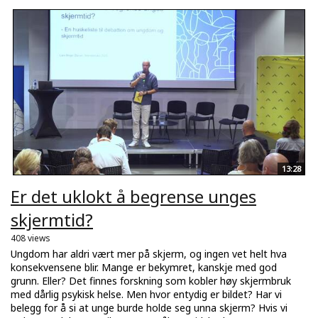
13:28
Er det uklokt å begrense unges
skjermtid?
408 views
Ungdom har aldri vært mer på skjerm, og ingen vet helt hva
konsekvensene blir. Mange er bekymret, kanskje med god
grunn. Eller? Det finnes forskning som kobler høy skjermbruk
med dårlig psykisk helse. Men hvor entydig er bildet? Har vi
belegg for å si at unge burde holde seg unna skjerm? Hvis vi