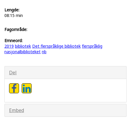
Lengde:
08:15 min
Fagområde:
Emneord:
2019
bibliotek
Det flerspråklige bibliotek
flerspråklig
nasjonalbiblioteket
nb
Del
Embed