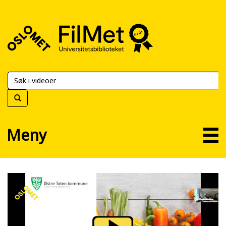
FilMet
–
Universitetsbiblioteket
Meny