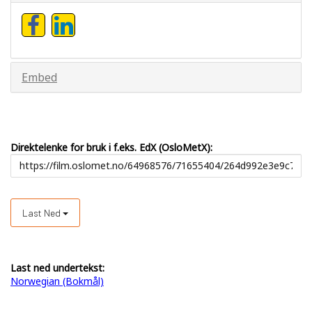
Embed
Direktelenke for bruk i f.eks. EdX (OsloMetX):
Last Ned
Last ned undertekst:
Norwegian (Bokmål)