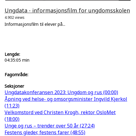
Ungdata - informasjonsfilm for ungdomsskolen
4.902 views
Informasjonsfilm til elever på...
Lengde:
04:35:05 min
Fagområde:
Seksjoner
Ungdatakonferansen 2023: Ungdom og rus (00:00)
Åpning ved helse- og omsorgsminister Ingvild Kjerkol
(11:23)
Velkomstord ved Christen Krogh, rektor OsloMet
(18:00)
Unge og rus – trender over 50 år (27:24)
Festens gleder, festens farer (48:55)