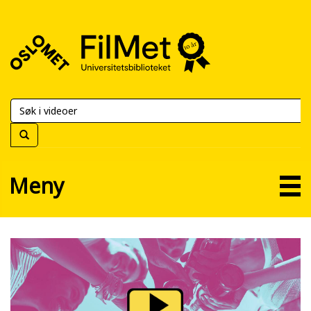
FilMet
–
Universitetsbiblioteket
Meny