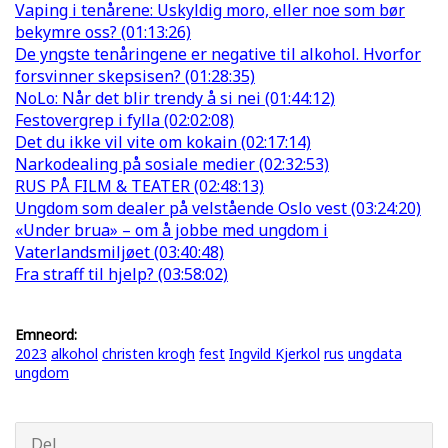
Vaping i tenårene: Uskyldig moro, eller noe som bør
bekymre oss? (01:13:26)
De yngste tenåringene er negative til alkohol. Hvorfor
forsvinner skepsisen? (01:28:35)
NoLo: Når det blir trendy å si nei (01:44:12)
Festovergrep i fylla (02:02:08)
Det du ikke vil vite om kokain (02:17:14)
Narkodealing på sosiale medier (02:32:53)
RUS PÅ FILM & TEATER (02:48:13)
Ungdom som dealer på velstående Oslo vest (03:24:20)
«Under brua» – om å jobbe med ungdom i
Vaterlandsmiljøet (03:40:48)
Fra straff til hjelp? (03:58:02)
Emneord:
2023
alkohol
christen krogh
fest
Ingvild Kjerkol
rus
ungdata
ungdom
Del