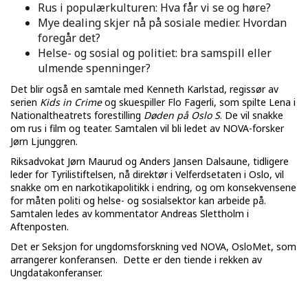
Rus i populærkulturen: Hva får vi se og høre?
Mye dealing skjer nå på sosiale medier. Hvordan
foregår det?
Helse- og sosial og politiet: bra samspill eller
ulmende spenninger?
Det blir også en samtale med Kenneth Karlstad, regissør av
serien
Kids in Crime
og skuespiller Flo Fagerli, som spilte Lena i
Nationaltheatrets forestilling
Døden på Oslo S
. De vil snakke
om rus i film og teater. Samtalen vil bli ledet av NOVA-forsker
Jørn Ljunggren.
Riksadvokat Jørn Maurud og Anders Jansen Dalsaune, tidligere
leder for Tyrilistiftelsen, nå direktør i Velferdsetaten i Oslo, vil
snakke om en narkotikapolitikk i endring, og om konsekvensene
for måten politi og helse- og sosialsektor kan arbeide på.
Samtalen ledes av kommentator Andreas Slettholm i
Aftenposten.
Det er Seksjon for ungdomsforskning ved NOVA, OsloMet, som
arrangerer konferansen. Dette er den tiende i rekken av
Ungdatakonferanser.