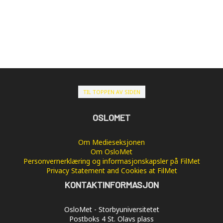
TIL TOPPEN AV SIDEN
OSLOMET
Om Medieseksjonen
Om OsloMet
Personvernerklæring og informasjonskapsler på FilMet
Privacy Statement and Cookies at FilMet
KONTAKTINFORMASJON
OsloMet - Storbyuniversitetet
Postboks 4 St. Olavs plass