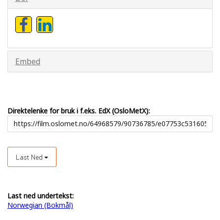
Embed
Direktelenke for bruk i f.eks. EdX (OsloMetX):
Last Ned
Last ned undertekst:
Norwegian (Bokmål)