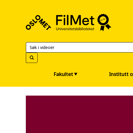
FilMet
–
Universitetsbiblioteket
Fakultet
Institutt 