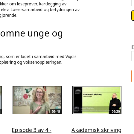
akker om leseprøver, kartlegging av
g elev. Lærersamarbeid og betydningen av
gjørende.
komne unge og
D
ng, som er laget i samarbeid med Vigdis
opplæring og voksenopplæringen.
09:45
09:20
Episode 3 av 4 -
Akademisk skriving