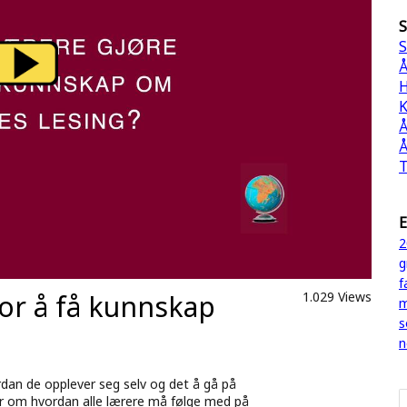
S
S
Å
H
K
Å
Å
T
E
2
g
f
or å få kunnskap
1.029 Views
m
s
n
rdan de opplever seg selv og det å gå på
er om hvordan alle lærere må følge med på