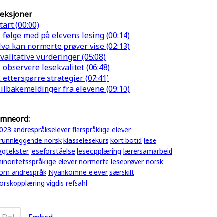
eksjoner
tart (00:00)
 følge med på elevens lesing (00:14)
va kan normerte prøver vise (02:13)
valitative vurderinger (05:08)
 observere lesekvalitet (06:48)
 etterspørre strategier (07:41)
ilbakemeldinger fra elevene (09:10)
mneord:
023
andrespråkselever
flerspråklige elever
runnleggende norsk
klasselesekurs
kort botid
lese
agtekster
leseforståelse
leseopplæring
lærersamarbeid
inoritetsspråklige elever
normerte leseprøver
norsk
om andrespråk
Nyankomne elever
særskilt
orskopplæring
vigdis refsahl