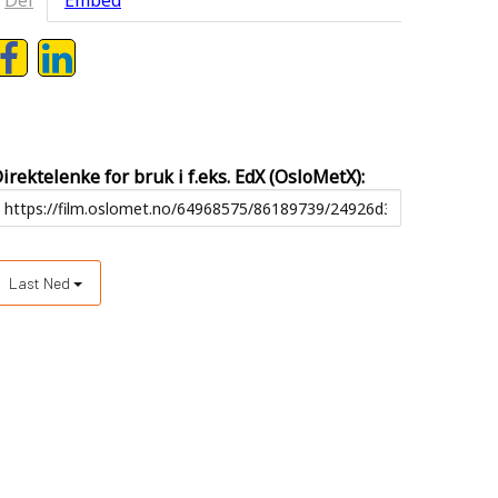
Del
Embed
irektelenke for bruk i f.eks. EdX (OsloMetX):
Last Ned