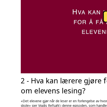
2 - Hva kan lærere gjøre f
om elevens lesing?
«Det elevene gjør når de leser er en forlengelse av hvo
skole» sier Vigdis Refsahl i denne episoden, som handl