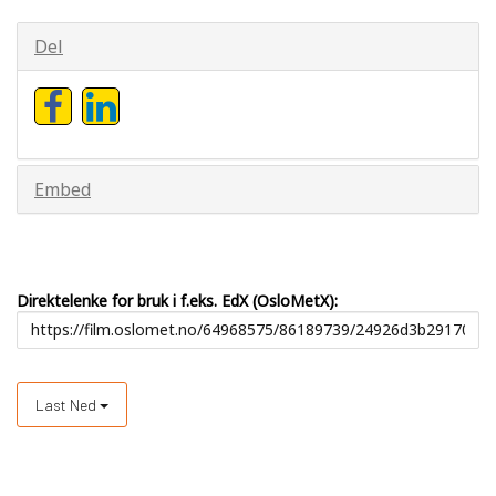
Del
Embed
Direktelenke for bruk i f.eks. EdX (OsloMetX):
Last Ned