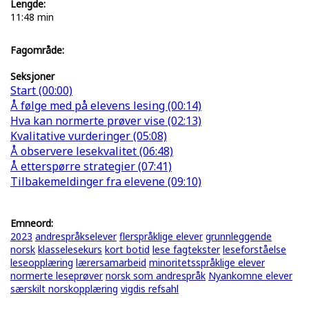
Lengde:
11:48 min
Fagområde:
Seksjoner
Start (00:00)
Å følge med på elevens lesing (00:14)
Hva kan normerte prøver vise (02:13)
Kvalitative vurderinger (05:08)
Å observere lesekvalitet (06:48)
Å etterspørre strategier (07:41)
Tilbakemeldinger fra elevene (09:10)
Emneord:
2023
andrespråkselever
flerspråklige elever
grunnleggende
norsk
klasselesekurs
kort botid
lese fagtekster
leseforståelse
leseopplæring
lærersamarbeid
minoritetsspråklige elever
normerte leseprøver
norsk som andrespråk
Nyankomne elever
særskilt norskopplæring
vigdis refsahl