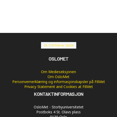
TIL TOPPEN AV SIDEN
OSLOMET
Om Medieseksjonen
Om OsloMet
Personvernerklæring og informasjonskapsler på FilMet
Privacy Statement and Cookies at FilMet
KONTAKTINFORMASJON
OsloMet - Storbyuniversitetet
Postboks 4 St. Olavs plass
0130 Oslo