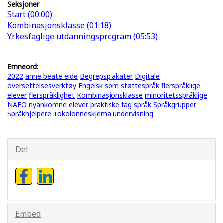
Seksjoner
Start (00:00)
Kombinasjonsklasse (01:18)
Yrkesfaglige utdanningsprogram (05:53)
Emneord:
2022
anne beate eide
Begrepsplakater
Digitale
oversettelsesverktøy
Engelsk som støttespråk
flerspråklige
elever
flerspråklighet
Kombinasjonsklasse
minoritetsspråklige
NAFO
nyankomne elever
praktiske fag
språk
Språkgrupper
Språkhjelpere
Tokolonneskjema
undervisning
Del
Embed