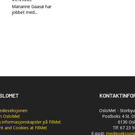
Marianne Gaasø har
jobbet med...
SLOMET
KONTAKTINFO
dieseksjonen
OsloMet - Storbyun
 OsloMet
Postboks 4 St. O
 informasjonskapsler på FilMet
0130 Os
nt and Cookies at FilMet
Tlf: 67 23 
E-post:
medieseksjon