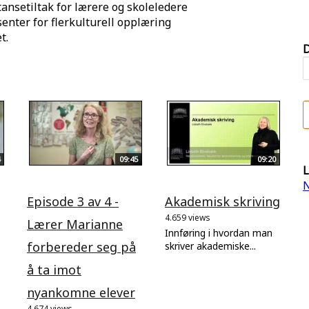
ansetiltak for lærere og skoleledere
enter for flerkulturell opplæring
t.
D
09:45
09:20
L
N
Episode 3 av 4 -
Akademisk skriving
4.659 views
Lærer Marianne
Innføring i hvordan man
forbereder seg på
skriver akademiske...
å ta imot
nyankomne elever
4.674 views