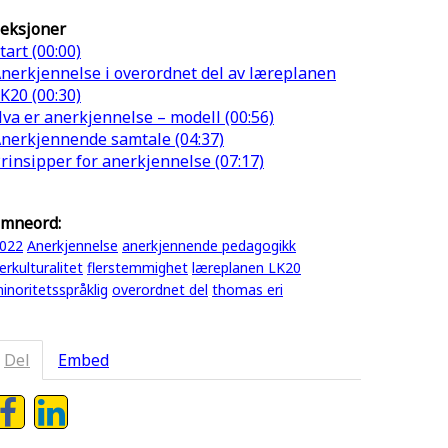
eksjoner
tart (00:00)
nerkjennelse i overordnet del av læreplanen
K20 (00:30)
va er anerkjennelse – modell (00:56)
nerkjennende samtale (04:37)
rinsipper for anerkjennelse (07:17)
mneord:
022
Anerkjennelse
anerkjennende pedagogikk
lerkulturalitet
flerstemmighet
læreplanen LK20
inoritetsspråklig
overordnet del
thomas eri
Del
Embed