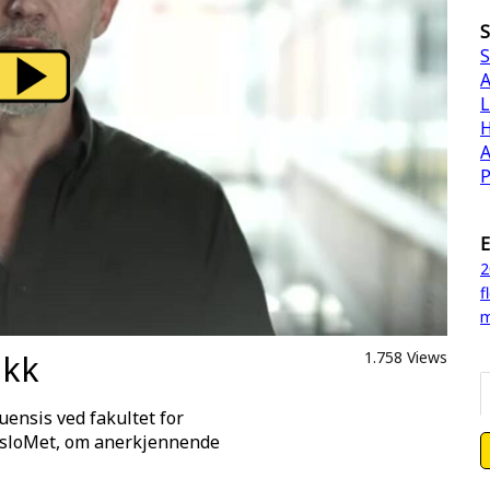
S
S
A
L
H
A
P
E
2
f
m
ikk
1.758 Views
ensis ved fakultet for
 OsloMet, om anerkjennende