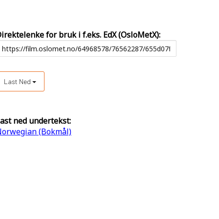
irektelenke for bruk i f.eks. EdX (OsloMetX):
Last Ned
ast ned undertekst:
orwegian (Bokmål)