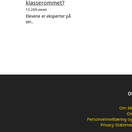
klasserommet?
10.269 views
Elevene er eksperter på
sin...
O
Om Me
Om
Personvernerklæring og
Privacy Stateme