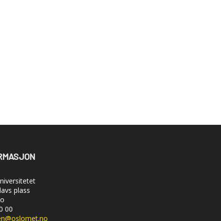
RMASJON
iversitetet
lavs plass
lo
50 00
en@oslomet.no