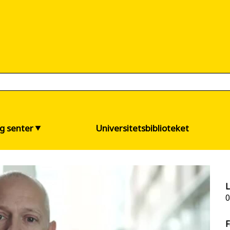
og senter
Universitetsbiblioteket
L
0
F