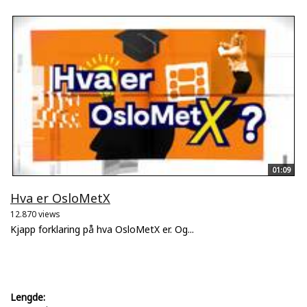
01:09
Hva er OsloMetX
12.870 views
Kjapp forklaring på hva OsloMetX er. Og...
Lengde: