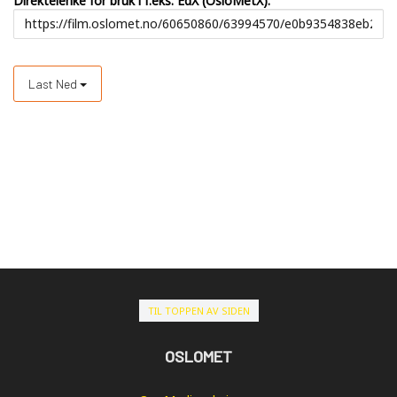
Direktelenke for bruk i f.eks. EdX (OsloMetX):
Last Ned
TIL TOPPEN AV SIDEN
OSLOMET