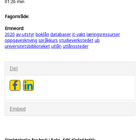
01:26 min
Fagområde:
Emneord:
2020
av-utstyr
boklån
databaser
it-vakt
læringsressurser
oppgaveskriving
språkkurs
studieverkstedet
ub
universitetsbiblioteket
utlån
utlånssteder
Del
Embed