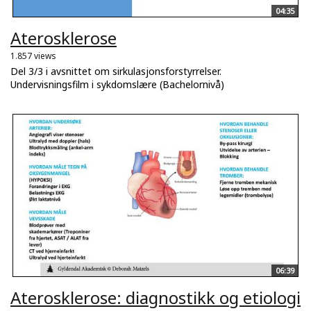
04:35
Aterosklerose
1.857 views
Del 3/3 i avsnittet om sirkulasjonsforstyrrelser.
Undervisningsfilm i sykdomslære (Bachelornivå)
06:39
Aterosklerose: diagnostikk og etiologi