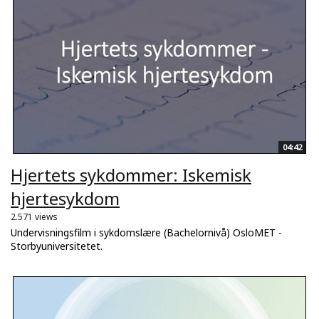
04:42
Hjertets sykdommer: Iskemisk
hjertesykdom
2.571 views
Undervisningsfilm i sykdomslære (Bachelornivå) OsloMET -
Storbyuniversitetet.