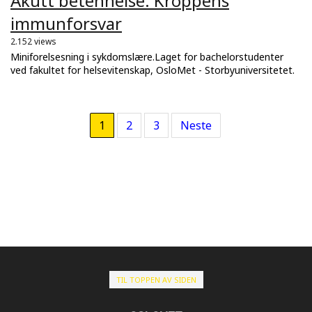
Akutt betennelse: Kroppens
immunforsvar
2.152 views
Miniforelsesning i sykdomslære.Laget for bachelorstudenter
ved fakultet for helsevitenskap, OsloMet - Storbyuniversitetet.
1
2
3
Neste
TIL TOPPEN AV SIDEN