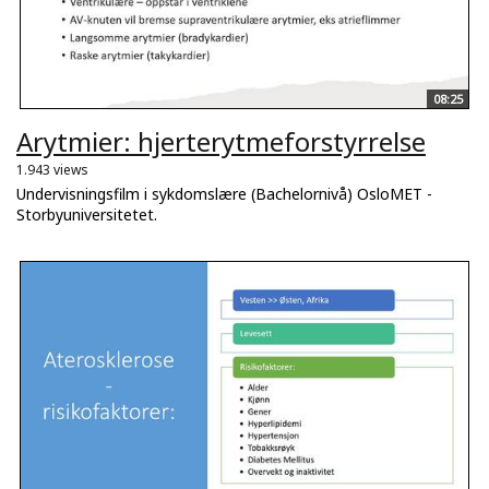
08:25
Arytmier: hjerterytmeforstyrrelse
1.943 views
Undervisningsfilm i sykdomslære (Bachelornivå) OsloMET -
Storbyuniversitetet.