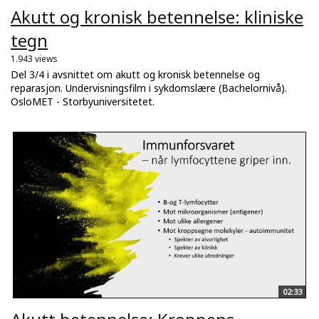
Akutt og kronisk betennelse: kliniske
tegn
1.943 views
Del 3/4 i avsnittet om akutt og kronisk betennelse og
reparasjon. Undervisningsfilm i sykdomslære (Bachelornivå).
OsloMET - Storbyuniversitetet.
02:33