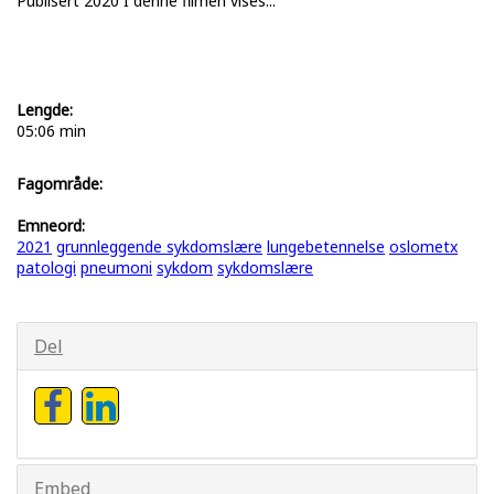
Publisert 2020 I denne filmen vises...
Lengde:
05:06 min
Fagområde:
Emneord:
2021
grunnleggende sykdomslære
lungebetennelse
oslometx
patologi
pneumoni
sykdom
sykdomslære
Del
Embed