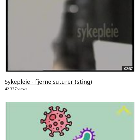
02:37
Sykepleie - fjerne suturer (sting)
42.337 views