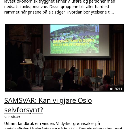
lavest økonomisk trygghet finner vi uføre og personer med
nedsatt funksjonsevne. Disse gruppene blir aller hardest
rammet når prisene på alt stiger. Hvordan bør ytelsene til...
01:36:11
SAMSVAR: Kan vi gjøre Oslo
selvforsynt?
908 views
Urbant landbruk er i vinden. Vi dyrker grønnsaker på
andelsgårder, i bakgårder og på hustak. Det gir rekreasjon, god