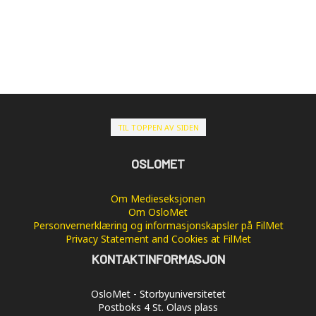
TIL TOPPEN AV SIDEN
OSLOMET
Om Medieseksjonen
Om OsloMet
Personvernerklæring og informasjonskapsler på FilMet
Privacy Statement and Cookies at FilMet
KONTAKTINFORMASJON
OsloMet - Storbyuniversitetet
Postboks 4 St. Olavs plass