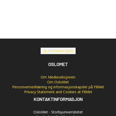
TIL TOPPEN AV SIDEN
OSLOMET
Om Medieseksjonen
Om OsloMet
Personvernerklæring og informasjonskapsler på FilMet
Privacy Statement and Cookies at FilMet
KONTAKTINFORMASJON
OsloMet - Storbyuniversitetet