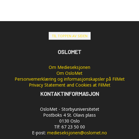
TIL TOPPEN AV SIDEN
OSLOMET
Om Medieseksjonen
Om OsloMet
Personvernerklæring og informasjonskapsler på FilMet
Privacy Statement and Cookies at FilMet
KONTAKTINFORMASJON
OsloMet - Storbyuniversitetet
Postboks 4 St. Olavs plass
0130 Oslo
Tlf: 67 23 50 00
E-post:
medieseksjonen@oslomet.no