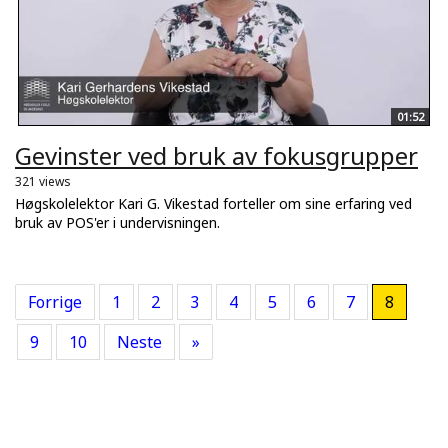
01:52
Gevinster ved bruk av fokusgrupper
321 views
Høgskolelektor Kari G. Vikestad forteller om sine erfaring ved
bruk av POS'er i undervisningen.
Forrige
1
2
3
4
5
6
7
8
9
10
Neste
»