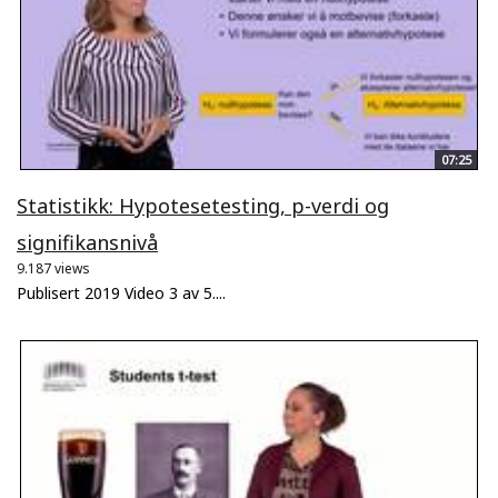
07:25
Statistikk: Hypotesetesting, p-verdi og
signifikansnivå
9.187 views
Publisert 2019 Video 3 av 5....