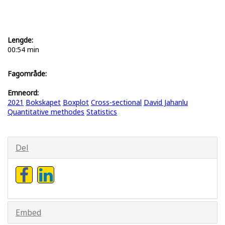
Lengde:
00:54 min
Fagområde:
Emneord:
2021
Bokskapet
Boxplot
Cross-sectional
David Jahanlu
Quantitative methodes
Statistics
Del
Embed