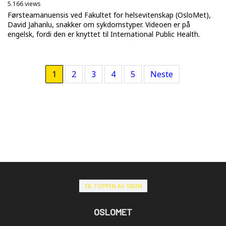
5.166 views
Førsteamanuensis ved Fakultet for helsevitenskap (OsloMet),
David Jahanlu, snakker om sykdomstyper. Videoen er på
engelsk, fordi den er knyttet til International Public Health.
1
2
3
4
5
Neste
TIL TOPPEN AV SIDEN
OSLOMET